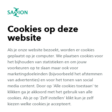
igatie sluiten
Zo
Navigatie openen
SG De wereld en ik
navigatie tonen
Cookies op deze
website
SG Home
Agenda
Join the Club
Terugkijken
Doss
navigatie tonen
Als je onze website bezoekt, worden er cookies
Op deze pagina vind je tal van Studium
navigatie tonen
geplaatst op je computer. We plaatsen cookies voor
Generale programma’s die onze landsgrens
het bijhouden van statistieken en om jouw
voorbijgaan. Duiding bij conflicten en
voorkeuren op te slaan maar ook voor
navigatie tonen
verkiezingen, inzicht in geopolitiek en
marketingdoeleinden (bijvoorbeeld het afstemmen
van advertenties) en voor het tonen van social
bijzondere bijdrages van
media content. Door op 'Alle cookies toestaan' te
navigatie tonen
mensenrechtenactivisten. Je komt het hier
klikken ga je akkoord met het gebruik van alle
allemaal tegen.
cookies. Als je op 'Zelf instellen' klikt kun je zelf
kiezen welke cookies je accepteert.
Corporate