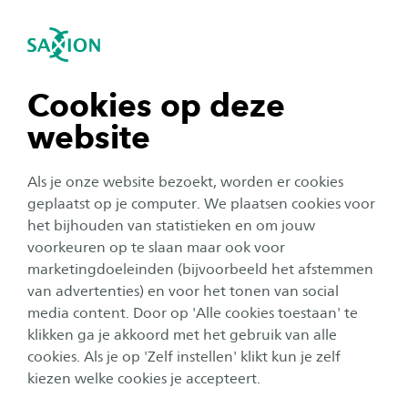
igatie sluiten
Zo
Navigatie openen
navigatie tonen
Cookies op deze
website
navigatie tonen
Als je onze website bezoekt, worden er cookies
navigatie tonen
geplaatst op je computer. We plaatsen cookies voor
het bijhouden van statistieken en om jouw
voorkeuren op te slaan maar ook voor
navigatie tonen
Ondernemerschap
marketingdoeleinden (bijvoorbeeld het afstemmen
van advertenties) en voor het tonen van social
Ben jij op zoek naar de
media content. Door op 'Alle cookies toestaan' te
navigatie tonen
kickstart van je carrière?
klikken ga je akkoord met het gebruik van alle
cookies. Als je op 'Zelf instellen' klikt kun je zelf
Publicatiedatum:
11 maart 2019
Leestijd:
2
Minuten
kiezen welke cookies je accepteert.