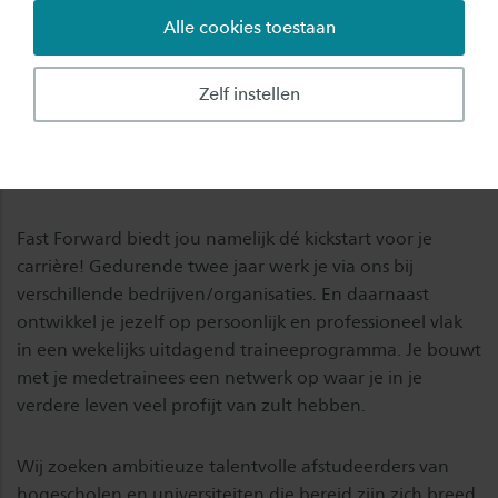
Alle cookies toestaan
Zit jij in de eindfase van je studie en sta je
binnenkort voor de keuze: doorstuderen of op
Zelf instellen
zoek naar een baan? Wil je jezelf persoonlijk en
professioneel verder ontwikkelen? Dan is Fast
Forward iets voor jou!
Fast Forward biedt jou namelijk dé kickstart voor je
carrière! Gedurende twee jaar werk je via ons bij
verschillende bedrijven/organisaties. En daarnaast
ontwikkel je jezelf op persoonlijk en professioneel vlak
in een wekelijks uitdagend traineeprogramma. Je bouwt
met je medetrainees een netwerk op waar je in je
verdere leven veel profijt van zult hebben.
Wij zoeken ambitieuze talentvolle afstudeerders van
hogescholen en universiteiten die bereid zijn zich breed