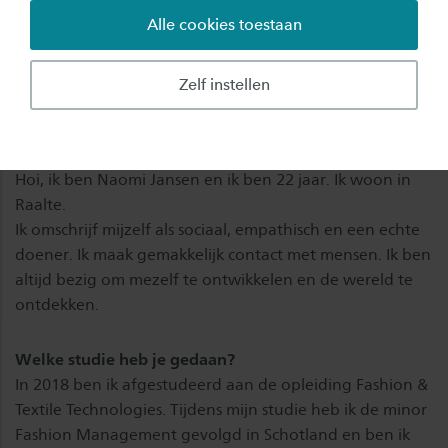
Alle cookies toestaan
Naomi was vierdejaars student Fashion & Textiel
Technologies en koos na haar studie voor Fast
Zelf instellen
Forward.
Hoi Naomi, zou je je even kort willen voorstellen?
Hoi, ik ben Naomi Jansen en ik ben 22 jaar. Ik woon in
Raalte.
Ik omschrijf mijzelf als sociaal, empathisch en een echte
doener. Ik maak gemakkelijk contact met mensen. Ik ben
altijd bezig om mezelf te ontwikkelen en de wereld te
ontdekken.
Welke studie heb je gedaan?
In 2018 ben ik afgestudeerd aan de opleiding Fashion &
Textile Technologies. Tijdens mijn studie heb ik de minor
Fashion Management gevolgd in Schotland en ben ik