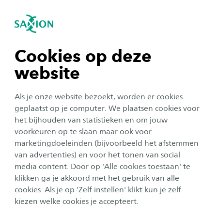
igatie sluiten
Zo
Navigatie openen
navigatie tonen
Cookies op deze
website
navigatie tonen
Als je onze website bezoekt, worden er cookies
navigatie tonen
geplaatst op je computer. We plaatsen cookies voor
het bijhouden van statistieken en om jouw
Organisatie
voorkeuren op te slaan maar ook voor
navigatie tonen
Van student Fashion & Textile
marketingdoeleinden (bijvoorbeeld het afstemmen
van advertenties) en voor het tonen van social
Technologies naar trainee bij
media content. Door op 'Alle cookies toestaan' te
navigatie tonen
Circulus-Berkel
klikken ga je akkoord met het gebruik van alle
cookies. Als je op 'Zelf instellen' klikt kun je zelf
Publicatiedatum:
14 mei 2019
Leestijd:
2
Minuten
kiezen welke cookies je accepteert.