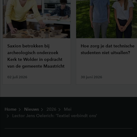
Saxion betrokken bij
Hoe zorg je dat technische
archeologisch onderzoek
studenten niet uitvallen?
Kerk te Wolder in opdracht
van de gemeente Maastricht
02 juli 2026
30 juni 2026
Footer
Home
Nieuws
2026
Mei
Lector Jens Oelerich: ‘Textiel verbindt ons’