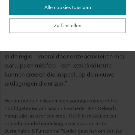
Alle cookies toestaan
Groen, functioneel en digitaal. Dat is hoe de
transitie van de textielindustrie volgens lector
Zelf instellen
Jens Oelerich moet worden vormgegeven. In
zijn lectorale rede legt hij uit hoe hogescholen
hieraan kunnen bijdragen. “Ik hoop dat wij hier
in de regio – vooral door onze activiteiten met
startups en mkb’ers – een textielindustrie
kunnen creëren die inspeelt op de nieuwe
uitdagingen die er zijn.”
We ontmoeten elkaar in een zonnige ruimte in het
hoofdgebouw van Saxion Enschede. Jens Oelerich
hangt zijn jas over een stoel. Het lijkt misschien een
onbeduidende handeling, maar voor de lector
Sustainable & Functional Textiles gaat het om een jas