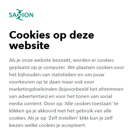
igatie sluiten
Zo
Navigatie openen
navigatie tonen
Cookies op deze
website
navigatie tonen
Als je onze website bezoekt, worden er cookies
navigatie tonen
geplaatst op je computer. We plaatsen cookies voor
het bijhouden van statistieken en om jouw
Onderzoek
voorkeuren op te slaan maar ook voor
navigatie tonen
marketingdoeleinden (bijvoorbeeld het afstemmen
Lector Jens Oelerich: ‘Textiel
van advertenties) en voor het tonen van social
verbindt ons’
media content. Door op 'Alle cookies toestaan' te
navigatie tonen
klikken ga je akkoord met het gebruik van alle
Auteur:
Jos Eertink
cookies. Als je op 'Zelf instellen' klikt kun je zelf
Publicatiedatum:
28 mei 2026
Leestijd:
6
Minuten
kiezen welke cookies je accepteert.