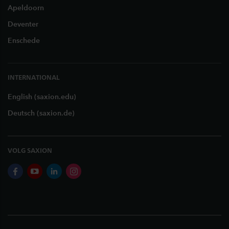
Apeldoorn
Deventer
Enschede
INTERNATIONAL
English (saxion.edu)
Deutsch (saxion.de)
VOLG SAXION
facebook
youtube
linkedin
instagram