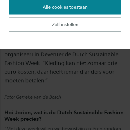
Alle cookies toestaan
Dat we minder CO2 moeten uitstoten, daar zijn
we het allemaal over eens. Maar dat ook de
Zelf instellen
kledingindustrie veel duurzamer kan, dáár is
niet iedereen zich van bewust. Dat merkt ook
voormalig Saxion-student Jorien Vermeer. Zij
organiseert in Deventer de Dutch Sustainable
Fashion Week. “Kleding kan niet zomaar drie
euro kosten, daar heeft iemand anders voor
moeten betalen.”
Foto: Gerreke van de Bosch
Hoi Jorien, wat is de Dutch Sustainable Fashion
Week precies?
“Met deze week willen we bewustzijn creëren rondom