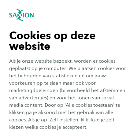
igatie sluiten
Zo
Navigatie openen
navigatie tonen
Cookies op deze
website
navigatie tonen
Als je onze website bezoekt, worden er cookies
navigatie tonen
geplaatst op je computer. We plaatsen cookies voor
het bijhouden van statistieken en om jouw
Ondernemerschap
voorkeuren op te slaan maar ook voor
navigatie tonen
marketingdoeleinden (bijvoorbeeld het afstemmen
'Het moet leuk blijven, maar ik
van advertenties) en voor het tonen van social
wil wel dat ze het weten'
media content. Door op 'Alle cookies toestaan' te
navigatie tonen
klikken ga je akkoord met het gebruik van alle
Auteur:
Tom Wassink
cookies. Als je op 'Zelf instellen' klikt kun je zelf
Publicatiedatum:
3 oktober 2019
Leestijd:
3
Minuten
kiezen welke cookies je accepteert.