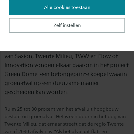
Alle cookies toestaan
Iedere Nederlandse woning beschikt over
meerdere containers om afval zorgvuldig te
Zelf instellen
kunnen scheiden. Voor hoogbouw was de
optie om etensresten en tuinafval te scheiden er
lange tijd niet. Het lectoraat Industrial Design
van Saxion, Twente Milieu, TWW en Flow of
Innovation vonden elkaar daarom in het project
Green Dome: een betongeprinte koepel waarin
groenafval op een duurzame manier
gescheiden kan worden.
Ruim 25 tot 30 procent van het afval uit hoogbouw
bestaat uit groenafval. Het is een doorn in het oog van
Twente Milieu, dat ernaar streeft dat de regio Twente
vanaf 2030 afvalvrij is. “Als het afval uit flats en