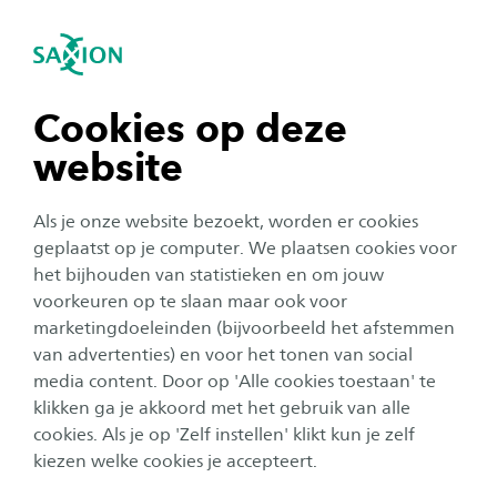
igatie sluiten
Zo
Navigatie openen
navigatie tonen
Cookies op deze
website
navigatie tonen
Onderzoek
Als je onze website bezoekt, worden er cookies
Saxion-onderzoekers
navigatie tonen
geplaatst op je computer. We plaatsen cookies voor
ontwikkelen Green Dome:
het bijhouden van statistieken en om jouw
koepel waarin groenafval op
voorkeuren op te slaan maar ook voor
navigatie tonen
marketingdoeleinden (bijvoorbeeld het afstemmen
een duurzame manier
van advertenties) en voor het tonen van social
gescheiden kan worden
media content. Door op 'Alle cookies toestaan' te
navigatie tonen
klikken ga je akkoord met het gebruik van alle
Auteur:
Willem Korenromp
cookies. Als je op 'Zelf instellen' klikt kun je zelf
Publicatiedatum:
3 mei 2021
Leestijd:
3
Minuten
kiezen welke cookies je accepteert.