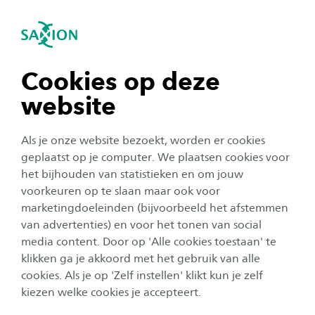
igatie sluiten
Zo
Navigatie openen
navigatie tonen
Cookies op deze
website
navigatie tonen
Als je onze website bezoekt, worden er cookies
navigatie tonen
geplaatst op je computer. We plaatsen cookies voor
het bijhouden van statistieken en om jouw
Corporate
voorkeuren op te slaan maar ook voor
navigatie tonen
Jan Willem Meinsma
marketingdoeleinden (bijvoorbeeld het afstemmen
van advertenties) en voor het tonen van social
benoemd tot lid College van
media content. Door op 'Alle cookies toestaan' te
navigatie tonen
Bestuur Saxion
klikken ga je akkoord met het gebruik van alle
cookies. Als je op 'Zelf instellen' klikt kun je zelf
Publicatiedatum:
10 februari 2022
Leestijd:
2
Minuten
kiezen welke cookies je accepteert.