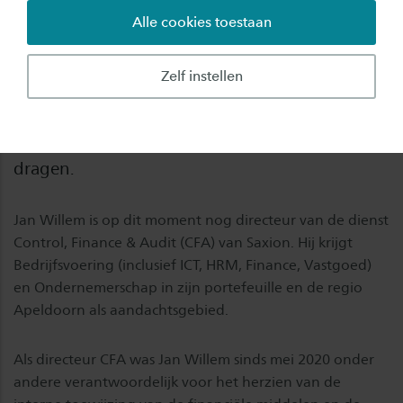
Alle cookies toestaan
De Raad van Toezicht heeft Jan Willem Meinsma
per 1 mei 2022 benoemd tot lid van het College
Zelf instellen
van Bestuur van Saxion. Hij volgt Ineke van
Oldeniel op, die ervoor heeft gekozen om na
ruim veertien jaar het bestuurlijke stokje over te
dragen.
Jan Willem is op dit moment nog directeur van de dienst
Control, Finance & Audit (CFA) van Saxion. Hij krijgt
Bedrijfsvoering (inclusief ICT, HRM, Finance, Vastgoed)
en Ondernemerschap in zijn portefeuille en de regio
Apeldoorn als aandachtsgebied.
Als directeur CFA was Jan Willem sinds mei 2020 onder
andere verantwoordelijk voor het herzien van de