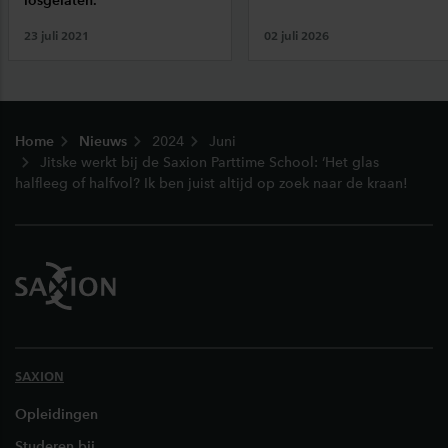
losgelaten.'
23 juli 2021
02 juli 2026
Footer
Home
Nieuws
2024
Juni
Jitske werkt bij de Saxion Parttime School: ‘Het glas
halfleeg of halfvol? Ik ben juist altijd op zoek naar de kraan!
SAXION
Opleidingen
Studeren bij