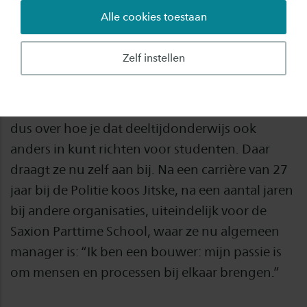
Alle cookies toestaan
Zelf studeerde ze ooit Bedrijfskunde. In deeltijd
naast een fulltime baan bij de Politie en een
Zelf instellen
druk privéleven. Het leerde Jitske Tensen iets
over de “trechter waar deeltijders in kunnen
belanden en doorheen moeten,” vertelt ze. En
dus over hoe je dat deeltijdonderwijs ook
anders in kunt richten voor studenten. Daar
draagt ze nu zelf aan bij. Na een carrière van 27
jaar bij de Politie koos Jitske, na een aantal jaren
bij andere organisaties, uiteindelijk voor de
Saxion Parttime School, waar ze nu algemeen
manager is: “Ik ben een bouwer: mijn passie is
om mensen en processen bij elkaar brengen.”