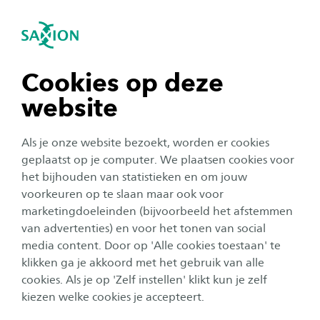
igatie sluiten
Zo
Navigatie openen
navigatie tonen
Cookies op deze
website
navigatie tonen
Corporate
Als je onze website bezoekt, worden er cookies
navigatie tonen
geplaatst op je computer. We plaatsen cookies voor
Jitske werkt bij de Saxion
het bijhouden van statistieken en om jouw
Parttime School: ‘Het glas
voorkeuren op te slaan maar ook voor
navigatie tonen
marketingdoeleinden (bijvoorbeeld het afstemmen
halfleeg of halfvol? Ik ben juist
van advertenties) en voor het tonen van social
altijd op zoek naar de kraan!
media content. Door op 'Alle cookies toestaan' te
navigatie tonen
klikken ga je akkoord met het gebruik van alle
Auteur:
Anne Hurenkamp
cookies. Als je op 'Zelf instellen' klikt kun je zelf
Publicatiedatum:
24 juni 2024
Leestijd:
5
Minuten
kiezen welke cookies je accepteert.