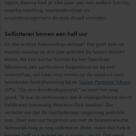
agent, daarna had ze elke paar jaar een andere functie,
waarbij coaching, teamleiderschap en
projectmanagement de rode draad vormden.
Solliciteren binnen een half uur
En dat andere halsoverkop-verhaal? Dat gaat over de
manier waarop ze drie jaar geleden bij Saxion terecht
kwam. Na een aantal functies bij het Openbaar
Ministerie, een particuliere hogeschool en bij een
waterschap, viel haar oog ineens op de vacature voor
teamleider bedrijfsvoering bij de
Saxion Parttime School
(SPS). “Op een donderdagavond,” ze weet het nog
goed. “Ik was zo enthousiast dat ik vrijdagochtend direct
belde met toenmalig directeur Dick Sweitser. Die
vertelde me dat de reactietermijn nagenoeg gesloten
was: ‘Over een uur beginnen we met de brievenselectie.
Natuurlijk mag je nog solliciteren Jitske, maar dan heb ik
binnen half uur je brief en cv nodig,’ zei hij. Dat werd