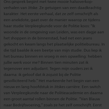
Ons gesprek begint met twee mooie halsoverkop-
verhalen van Jitske. Ze getuigen van een daadkrachtig
karakter. Het eerste verhaal, dat ze zelf omschrijft als
een anekdote, gaat over de manier waarop ze tijdens
haar studie Verpleegkunde voor de Politie koos: “Ik
woonde in de omgeving van Leiden, was een dagje aan
het shoppen in de binnenstad, had net een jeans
gekocht en kwam langs het plaatselijke politiebureau. In
die tijd baalde ik een beetje van mijn studie. Dus liep ik
het bureau binnen en vroeg in een opwelling: hebben
jullie werk voor me? Binnen tien minuten zat ik
tegenover een adjudant. Tegen mijn ouders zei ik
daarna: ik geloof dat ik zojuist bij de Politie
gesolliciteerd heb.” Het markeerde het begin van een
nieuw en lang hoofdstuk in Jitskes carrière. Een switch
van Verpleegkunde naar de Politieacademie en daarna
een groot aantal rollen binnen de Politie. “Van Blauw
naar Bedrijfsvoering,” zoals ze het zelf omschrijft. Eerst