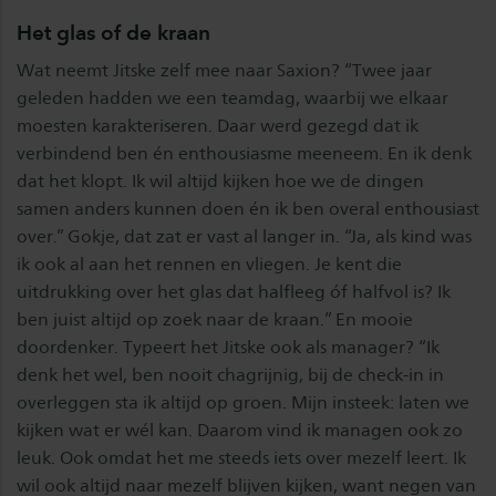
Het glas of de kraan
Wat neemt Jitske zelf mee naar Saxion? “Twee jaar
geleden hadden we een teamdag, waarbij we elkaar
moesten karakteriseren. Daar werd gezegd dat ik
verbindend ben én enthousiasme meeneem. En ik denk
dat het klopt. Ik wil altijd kijken hoe we de dingen
samen anders kunnen doen én ik ben overal enthousiast
over.” Gokje, dat zat er vast al langer in. “Ja, als kind was
ik ook al aan het rennen en vliegen. Je kent die
uitdrukking over het glas dat halfleeg óf halfvol is? Ik
ben juist altijd op zoek naar de kraan.” En mooie
doordenker. Typeert het Jitske ook als manager? “Ik
denk het wel, ben nooit chagrijnig, bij de check-in in
overleggen sta ik altijd op groen. Mijn insteek: laten we
kijken wat er wél kan. Daarom vind ik managen ook zo
leuk. Ook omdat het me steeds iets over mezelf leert. Ik
wil ook altijd naar mezelf blijven kijken, want negen van