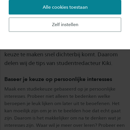
Alle cookies toestaan
Het maken van een studiekeuze is een lastige
opdracht. Het lijkt alsof er veel van deze keuze
Zelf instellen
afhangt. Als toekomstige student kan het
moeilijk zijn om een beslissing te nemen, vooral
nu de zomer nadert en de deadline om een
keuze te maken snel dichterbij komt. Daarom
delen wij de tips van studentredacteur Kiki.
Baseer je keuze op persoonlijke interesses
Maak een studiekeuze gebaseerd op je persoonlijke
interesses. Probeer niet alleen te bedenken welke
beroepen je leuk lijken om later uit te beoefenen. Het
kan moeilijk zijn om je in te beelden hoe dat echt gaat
zijn. Daarom is het makkelijker om na te denken wat je
interesses zijn. Waar wil je meer over leren? Probeer een