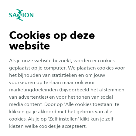
igatie sluiten
Zo
Navigatie openen
navigatie tonen
Cookies op deze
website
navigatie tonen
Als je onze website bezoekt, worden er cookies
navigatie tonen
geplaatst op je computer. We plaatsen cookies voor
Onderwijs
het bijhouden van statistieken en om jouw
Tips van een student: hoe
voorkeuren op te slaan maar ook voor
navigatie tonen
marketingdoeleinden (bijvoorbeeld het afstemmen
maak je de beste (last-minute)
van advertenties) en voor het tonen van social
studiekeuze?
media content. Door op 'Alle cookies toestaan' te
navigatie tonen
klikken ga je akkoord met het gebruik van alle
Auteur:
Kiki Hannink
cookies. Als je op 'Zelf instellen' klikt kun je zelf
Publicatiedatum:
23 juni 2025
Leestijd:
2
Minuten
kiezen welke cookies je accepteert.