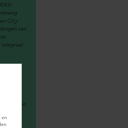
OODED-
 omvang
 aan CO
-
2
erlengen van
 de
 integraal
ele
stromen)
t te
iminaliteit
n. Deze
n en
 en
den