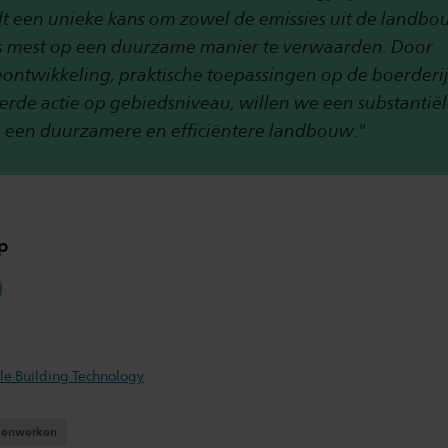
dt een unieke kans om zowel de emissies uit de landbo
ls mest op een duurzame manier te verwaarden. Door
ontwikkeling, praktische toepassingen op de boerderi
rde actie op gebiedsniveau, willen we een substantiël
 een duurzamere en efficiëntere landbouw."
p
hatsapp
le Building Technology
enwerken