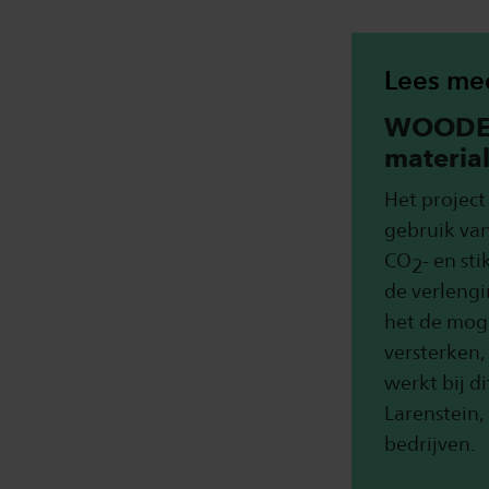
Lees me
WOODED
materia
Het projec
gebruik van
CO
- en st
2
de verleng
het de moge
versterken,
werkt bij d
Larenstein,
bedrijven.