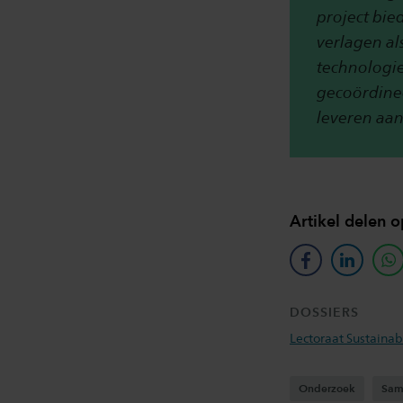
project bie
verlagen a
technologie
gecoördinee
leveren aan
Artikel delen o
facebook
linkedin
w
DOSSIERS
Lectoraat Sustainab
Onderzoek
Sam