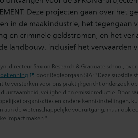
uro ontvangen voor de SPRONG-project
EMENT. Deze projecten gaan over het ge
len in de maakindustrie, het tegengaan 
ng en criminele geldstromen, en het ver
 de landbouw, inclusief het verwaarden 
yn, directeur Saxion Research & Graduate school, over
oekenning
door Regieorgaan SIA: "Deze subsidie ste
t te versterken voor ons praktijkgericht onderzoek op
 duurzaamheid, veiligheid en emissiereductie. Door s
pelijke) organisaties en andere kennisinstellingen, k
en aan de wetenschappelijke vooruitgang, maar ook e
jke impact maken."