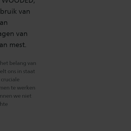
en WOODED,
bruik van
van
lagen van
van mest.
 het belang van
lt ons in staat
 cruciale
amen te werken
unnen we niet
chte