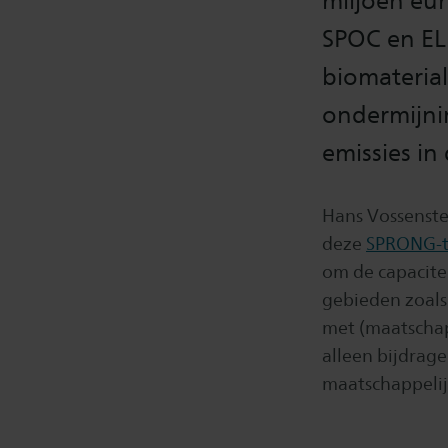
miljoen e
SPOC en EL
biomateria
ondermijni
emissies in
Hans Vossenste
deze
SPRONG-t
om de capacitei
gebieden zoals
met (maatschap
alleen bijdrag
maatschappeli