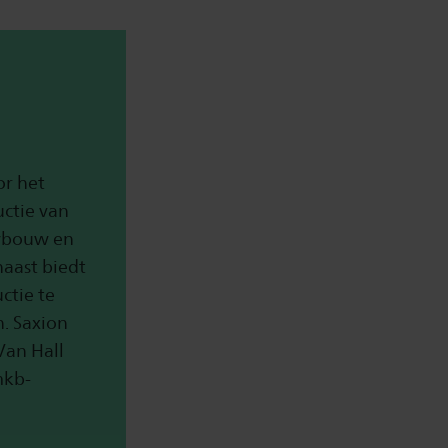
or het
uctie van
uwbouw en
aast biedt
ctie te
. Saxion
Van Hall
mkb-