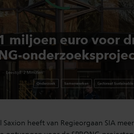
1 miljoen euro voor d
G-onderzoeksprojec
4
Leestijd:
2
Minuten
Onderzoek
Samenwerken
Lectoraat Sustainable
 Saxion heeft van Regieorgaan SIA meer