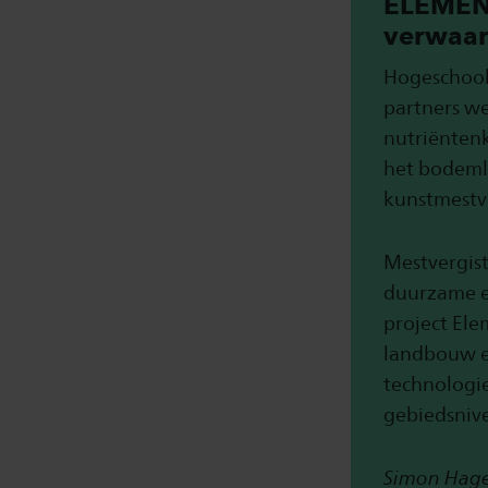
ELEMENT
verwaar
Hogeschool 
partners w
nutriënten
het bodemle
kunstmestve
Mestvergist
duurzame en
project Ele
landbouw en
technologie
gebiedsniv
Simon Hagem