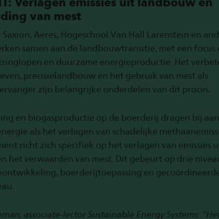
: Verlagen
emissies uit landbouw en
ding van mest
Saxion, Aeres, Hogeschool Van Hall Larenstein en an
erken samen aan de landbouwtransitie, met een focus 
kringlopen en duurzame energieproductie. Het verbet
ven, precisielandbouw en het gebruik van mest als
rvanger zijn belangrijke onderdelen van dit proces.
ing en biogasproductie op de boerderij dragen bij aa
ergie als het verlagen van schadelijke methaanemissi
ment richt zich specifiek op het verlagen van emissies u
 het verwaarden van mest. Dit gebeurt op drie nivea
ontwikkeling, boerderijtoepassing en gecoördineerde
eau.
an, associate-lector Sustainable Energy Systems: "H