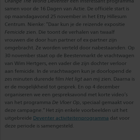
Orange The World Deventer
een interessant programma
samen voor de 16 Dagen van Actie. De officiële start is
op maandagavond 25 november in het Etty Hillesum
Centrum. Nienke: “Daar kun je de reizende expositie
Femicide
zien. Die toont de verhalen van twaalf
vrouwen die door hun partner of ex-partner zijn
omgebracht. Ze worden verteld door nabestaanden. Op
30 november staat op de Beestenmarkt de vrachtwagen
van Wim Hertgers, een vader die zijn dochter verloor
aan femicide. In de vrachtwagen kun je doorlopend de
zes minuten durende film
Het ligt aan mij
zien. Daarna is
er de mogelijkheid tot gesprek. En op 4 december
organiseren we een gespreksavond met korte video’s
van het programma
De Vloer Op
, speciaal gemaakt voor
deze campagne.” Het zijn enkele voorbeelden uit het
uitgebreide
Deventer activiteitenprogramma
dat voor
deze periode is samengesteld.