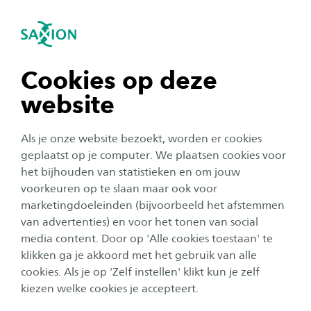
igatie sluiten
Zo
Navigatie openen
navigatie tonen
Cookies op deze
website
navigatie tonen
Corporate
Als je onze website bezoekt, worden er cookies
navigatie tonen
geplaatst op je computer. We plaatsen cookies voor
Saxion vraagt via Orange The
het bijhouden van statistieken en om jouw
World aandacht voor geweld
voorkeuren op te slaan maar ook voor
navigatie tonen
marketingdoeleinden (bijvoorbeeld het afstemmen
tegen vrouwen: ‘Veilig, overal
van advertenties) en voor het tonen van social
en altijd’
media content. Door op 'Alle cookies toestaan' te
navigatie tonen
klikken ga je akkoord met het gebruik van alle
Auteur:
Anne Hurenkamp
cookies. Als je op 'Zelf instellen' klikt kun je zelf
Publicatiedatum:
25 november 2024
Leestijd:
3
Minuten
kiezen welke cookies je accepteert.