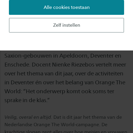
Alle cookies toestaan
Ook dit jaar doet Saxion mee met Orange The
World: de wereldwijde campagne die aandacht
Zelf instellen
vraagt voor geweld tegen meisjes en vrouwen.
In de actieperiode kleurt het oranje licht van 25
november tot en met 1 december in en om de
Saxion-gebouwen in Apeldoorn, Deventer en
Enschede. Docent Nienke Riezebos vertelt meer
over het thema van dit jaar, over de activiteiten
in Deventer én over het belang van Orange The
World: “Het onderwerp komt ook soms ter
sprake in de klas.”
Veilig, overal en altijd.
Dat is dit jaar het thema van de
Nederlandse Orange The World-campagne. De
krachtige slogan zegt alles over hoe meisjes en vrouwen