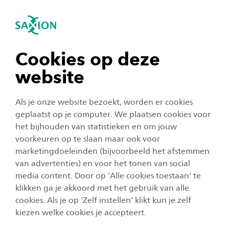
igatie sluiten
Zo
Navigatie openen
navigatie tonen
Cookies op deze
website
navigatie tonen
Als je onze website bezoekt, worden er cookies
navigatie tonen
geplaatst op je computer. We plaatsen cookies voor
Onderzoek
het bijhouden van statistieken en om jouw
Technologie helpt
voorkeuren op te slaan maar ook voor
navigatie tonen
marketingdoeleinden (bijvoorbeeld het afstemmen
verpleegkundigen bij
van advertenties) en voor het tonen van social
herkennen palliatieve fase
media content. Door op 'Alle cookies toestaan' te
navigatie tonen
klikken ga je akkoord met het gebruik van alle
Auteur:
Femke van Stratum
cookies. Als je op 'Zelf instellen' klikt kun je zelf
Publicatiedatum:
28 januari 2025
Leestijd:
5
Minuten
kiezen welke cookies je accepteert.