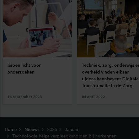
Groen licht voor
Techniek, zorg, onderwijs e
onderzoeken
overheid vinden elkaar
tijdens kennisevent Digitale
Transformatie in de Zorg
14 september 2023
04 april 2022
Footer
Home
Nieuws
2025
Januari
Technologie helpt verpleegkundigen bij herkennen