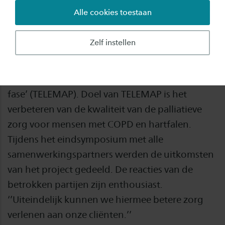
Alle cookies toestaan
Hoe kunnen zorgverleners worden
ondersteund bij het herkennen van de
Zelf instellen
palliatieve fase door middel van machine
learning? Deze vraag stond centraal in het
project ‘Technologie markeert de palliatieve
fase’ (TELEMAP). Doel van TELEMAP is het
verbeteren van de kwaliteit van de palliatieve
zorg voor mensen met COPD en hartfalen.
Tijdens het eindsymposium met alle
samenwerkingspartners werden de uitkomsten
van het project gedeeld. De reacties van de
betrokken partijen zijn enthousiast.
‘’Uiteindelijk kunnen we hiermee betere zorg
verlenen aan onze cliënten.’’