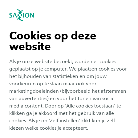
igatie sluiten
Zo
Navigatie openen
navigatie tonen
Cookies op deze
website
navigatie tonen
Als je onze website bezoekt, worden er cookies
navigatie tonen
geplaatst op je computer. We plaatsen cookies voor
Corporate
het bijhouden van statistieken en om jouw
AI-gestuurd forensisch
voorkeuren op te slaan maar ook voor
navigatie tonen
onderzoeksysteem
marketingdoeleinden (bijvoorbeeld het afstemmen
van advertenties) en voor het tonen van social
genomineerd voor
media content. Door op 'Alle cookies toestaan' te
navigatie tonen
Computable Awards 2025
klikken ga je akkoord met het gebruik van alle
cookies. Als je op 'Zelf instellen' klikt kun je zelf
Publicatiedatum:
27 juni 2025
Leestijd:
2
Minuten
kiezen welke cookies je accepteert.