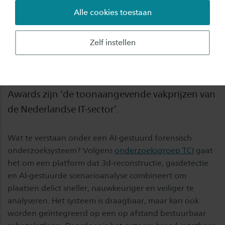
Alle cookies toestaan
Het AI-gestuurd forensisch onderzoeksysteem
van de Saxion-onderzoeksgroep Technologies
Zelf instellen
for Criminal Investigations (TCI) en de
Politieacademie is genomineerd voor de
Computable Awards 2025. De Computable
Awards zijn ‘de toonaangevende vakprijzen van
de Nederlandse IT-sector’.
Wat te verstaan onder een AI-gestuurd forensisch
onderzoeksysteem? Volgens
onderzoeksgroep TCI
gaat
het om een platform dat 3d-reconstructie, gasdetectie
en AI-gestuurde scenarioanalyse combineert om
plaatsen delict sneller, nauwkeuriger en veiliger te
analyseren. Het systeem is draagbaar, maar kan ook
worden geïntegreerd op een op afstand bestuurbaar