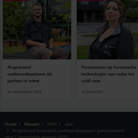
AI-gestuurd
Promoveren op forensische
onderzoeksysteem als
technologie: van radar tot
partner in crime
cold case
23 september 2025
16 juni 2025
Footer
Home
Nieuws
2025
Juni
AI-gestuurd forensisch onderzoeksysteem genomineerd
voor Computable Awards 2025