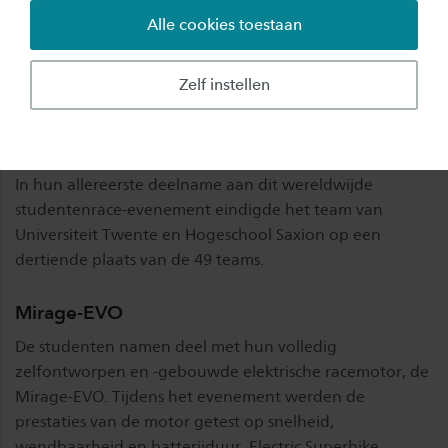
Alle cookies toestaan
Bij de internationale MotoStudent-competitie
in het Spaanse Aragón is Electric Superbike
Zelf instellen
Twente uitgeroepen tot Rookie of the Year.
Gefeliciteerd!
In hun allereerste deelname aan dit wereldwijde
studentenrace-evenement eindigde het team van
Universiteit Twente en Hogeschool Saxion op een
dertiende plaats van de 49 teams.
Mirage-EVO
De studenten namen deel met hun volledig
zelfontworpen en -gebouwde elektrische racemotor, de
Mirage-EVO. Tijdens het evenement werden de
prestaties van de motor getest op snelheid,
wendbaarheid en batterijduur. Electric Superbike