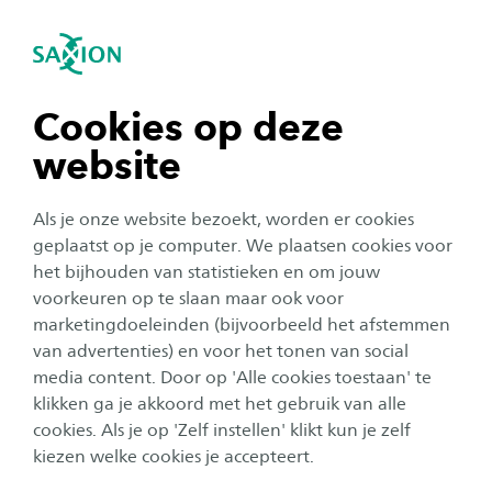
igatie sluiten
Zo
Navigatie openen
navigatie tonen
Cookies op deze
website
navigatie tonen
Als je onze website bezoekt, worden er cookies
navigatie tonen
geplaatst op je computer. We plaatsen cookies voor
het bijhouden van statistieken en om jouw
voorkeuren op te slaan maar ook voor
navigatie tonen
Studentenleven
marketingdoeleinden (bijvoorbeeld het afstemmen
van advertenties) en voor het tonen van social
Electric Superbike Twente wint
media content. Door op 'Alle cookies toestaan' te
navigatie tonen
‘Rookie of the Year’-award
klikken ga je akkoord met het gebruik van alle
cookies. Als je op 'Zelf instellen' klikt kun je zelf
Publicatiedatum:
27 oktober 2025
Leestijd:
2
Minuten
kiezen welke cookies je accepteert.