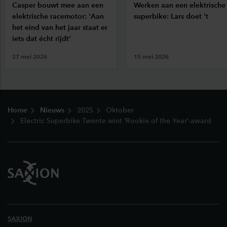
Casper bouwt mee aan een
Werken aan een elektrische
elektrische racemotor: 'Aan
superbike: Lars doet 't
het eind van het jaar staat er
iets dat écht rijdt'
27 mei 2026
15 mei 2026
Footer
Home
Nieuws
2025
Oktober
Electric Superbike Twente wint ‘Rookie of the Year’-award
SAXION