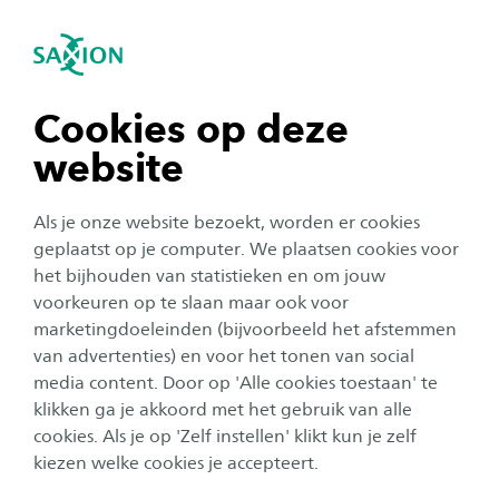
igatie sluiten
Zo
Navigatie openen
navigatie tonen
Cookies op deze
website
navigatie tonen
Als je onze website bezoekt, worden er cookies
navigatie tonen
geplaatst op je computer. We plaatsen cookies voor
het bijhouden van statistieken en om jouw
Organisatie
voorkeuren op te slaan maar ook voor
navigatie tonen
Van etiketten tot elektrische
marketingdoeleinden (bijvoorbeeld het afstemmen
van advertenties) en voor het tonen van social
vrachtwagens: Huub koos
media content. Door op 'Alle cookies toestaan' te
navigatie tonen
voor de afwisseling
klikken ga je akkoord met het gebruik van alle
cookies. Als je op 'Zelf instellen' klikt kun je zelf
Publicatiedatum:
28 april 2026
Leestijd:
2
Minuten
kiezen welke cookies je accepteert.