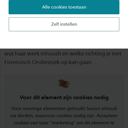
Alle cookies toestaan
Benieuwd wat je kunt gaan doen na de studie
Forensisch Onderzoek? Lynn studeerde
Zelf instellen
Forensisch Onderzoek bij Saxion. Inmiddels
werkt Lynn bij de politie als forensisch
rechercheur en neemt ze je in deze video mee
wat haar werk inhoudt en welke richting je met
Forensisch Onderzoek op kan gaan.
Voor dit element zijn cookies nodig
Voor sommige elementen gebruikt Saxion inhoud
via derden, waarvoor cookies nodig zijn. Accepteer
cookies van type "marketing" om dit element te