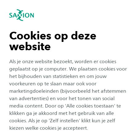
igatie sluiten
Zo
Navigatie openen
navigatie tonen
Cookies op deze
website
navigatie tonen
Als je onze website bezoekt, worden er cookies
navigatie tonen
geplaatst op je computer. We plaatsen cookies voor
Organisatie
het bijhouden van statistieken en om jouw
Video: Wat kun je met de
voorkeuren op te slaan maar ook voor
navigatie tonen
opleiding Forensisch
marketingdoeleinden (bijvoorbeeld het afstemmen
van advertenties) en voor het tonen van social
Onderzoek? Saxion alumnus
media content. Door op 'Alle cookies toestaan' te
navigatie tonen
Lynn vertelt!
klikken ga je akkoord met het gebruik van alle
cookies. Als je op 'Zelf instellen' klikt kun je zelf
Publicatiedatum:
26 februari 2026
Leestijd:
2
Minuten
kiezen welke cookies je accepteert.