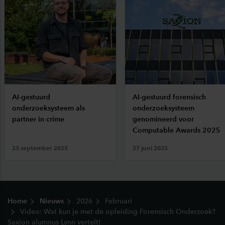
AI-gestuurd
AI-gestuurd forensisch
onderzoeksysteem als
onderzoeksysteem
partner in crime
genomineerd voor
Computable Awards 2025
23 september 2025
27 juni 2025
Footer
Home
Nieuws
2026
Februari
Video: Wat kun je met de opleiding Forensisch Onderzoek?
Saxion alumnus Lynn vertelt!