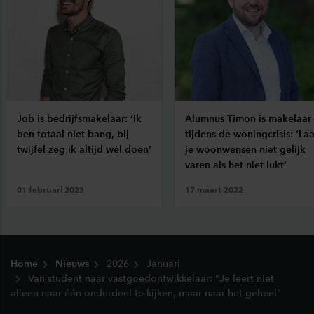
Job is bedrijfsmakelaar: ‘Ik
Alumnus Timon is makelaar
ben totaal niet bang, bij
tijdens de woningcrisis: ‘Laa
twijfel zeg ik altijd wél doen’
je woonwensen niet gelijk
varen als het niet lukt’
01 februari 2023
17 maart 2022
Footer
Home
Nieuws
2026
Januari
Van student naar vastgoedontwikkelaar: "Je leert niet
alleen naar één onderdeel te kijken, maar naar het geheel"