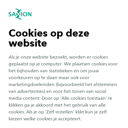
igatie sluiten
Zo
Navigatie openen
navigatie tonen
Cookies op deze
website
navigatie tonen
Onderwijs
Als je onze website bezoekt, worden er cookies
Van student naar
navigatie tonen
geplaatst op je computer. We plaatsen cookies voor
vastgoedontwikkelaar: "Je
het bijhouden van statistieken en om jouw
leert niet alleen naar één
voorkeuren op te slaan maar ook voor
navigatie tonen
marketingdoeleinden (bijvoorbeeld het afstemmen
onderdeel te kijken, maar naar
van advertenties) en voor het tonen van social
het geheel"
media content. Door op 'Alle cookies toestaan' te
navigatie tonen
klikken ga je akkoord met het gebruik van alle
Auteur:
Kyra Zeimentz
cookies. Als je op 'Zelf instellen' klikt kun je zelf
Publicatiedatum:
23 januari 2026
Leestijd:
2 min
Minuten
kiezen welke cookies je accepteert.