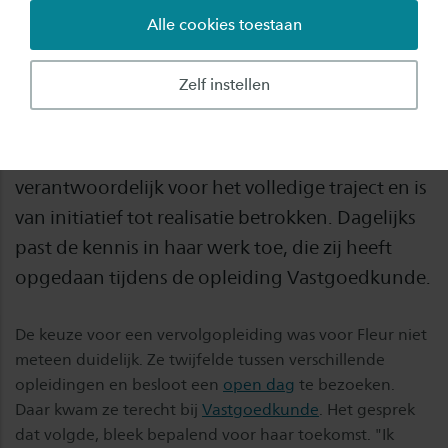
Alle cookies toestaan
Alumnus Fleur Morsink (25) uit Enschede werkt
als vastgoedontwikkelaar bij KROON
Zelf instellen
Vastgoedontwikkeling, waar zij zich
bezighoudt met inbreidingsprojecten en
gebiedsontwikkelingen. Fleur is
verantwoordelijk voor het volledige traject en is
van initiatief tot realisatie betrokken. Dagelijks
past de kennis in haar werk toe, die zij heeft
opgedaan tijdens de opleiding Vastgoedkunde.
De keuze voor een vervolgopleiding was voor Fleur niet
meteen duidelijk. Ze twijfelde tussen verschillende
opleidingen en besloot een
open dag
te bezoeken.
Daar kwam ze terecht bij
Vastgoedkunde
. Het gesprek
dat volgde, bleek bepalend voor haar toekomst. "Ik