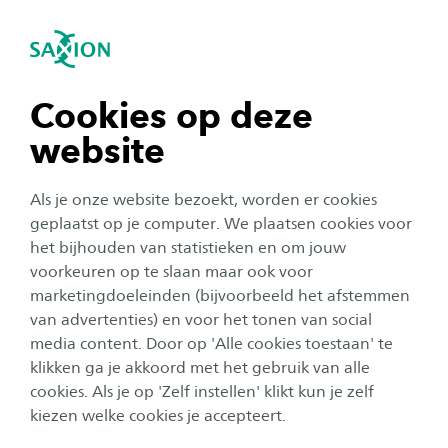
igatie sluiten
Zo
Navigatie openen
navigatie tonen
Cookies op deze
website
navigatie tonen
Als je onze website bezoekt, worden er cookies
navigatie tonen
geplaatst op je computer. We plaatsen cookies voor
het bijhouden van statistieken en om jouw
voorkeuren op te slaan maar ook voor
navigatie tonen
Onderzoek
marketingdoeleinden (bijvoorbeeld het afstemmen
van advertenties) en voor het tonen van social
Responsieve loopbanen: over
media content. Door op 'Alle cookies toestaan' te
navigatie tonen
willen en waarde
klikken ga je akkoord met het gebruik van alle
cookies. Als je op 'Zelf instellen' klikt kun je zelf
Publicatiedatum:
9 juni 2026
Leestijd:
4
Minuten
kiezen welke cookies je accepteert.