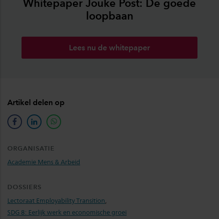
Whitepaper Jouke Post: De goede
loopbaan
Lees nu de whitepaper
Artikel delen op
facebook
linkedin
whatsapp
ORGANISATIE
Academie Mens & Arbeid
DOSSIERS
Lectoraat Employability Transition
,
SDG 8: Eerlijk werk en economische groei