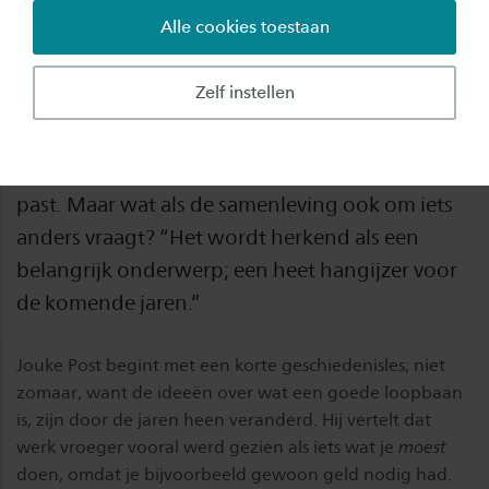
Alle cookies toestaan
Onderzoeker Jouke Post schreef een
veelbesproken whitepaper over ‘de goede
Zelf instellen
loopbaan’. Jarenlang werd de keuze voor een
loopbaan – zeker voor jongeren – vooral gezien
als een soort zoektocht naar wat het best bij je
past. Maar wat als de samenleving ook om iets
anders vraagt? “Het wordt herkend als een
belangrijk onderwerp; een heet hangijzer voor
de komende jaren.”
Jouke Post begint met een korte geschiedenisles; niet
zomaar, want de ideeën over wat een goede loopbaan
is, zijn door de jaren heen veranderd. Hij vertelt dat
werk vroeger vooral werd gezien als iets wat je
moest
doen, omdat je bijvoorbeeld gewoon geld nodig had.