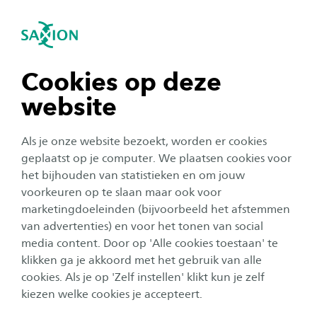
igatie sluiten
Zo
Navigatie openen
navigatie tonen
Cookies op deze
website
navigatie tonen
Als je onze website bezoekt, worden er cookies
navigatie tonen
geplaatst op je computer. We plaatsen cookies voor
het bijhouden van statistieken en om jouw
Onderzoek
voorkeuren op te slaan maar ook voor
navigatie tonen
marketingdoeleinden (bijvoorbeeld het afstemmen
Groen licht voor onderzoeken:
van advertenties) en voor het tonen van social
aan de slag in Deventer
media content. Door op 'Alle cookies toestaan' te
navigatie tonen
klikken ga je akkoord met het gebruik van alle
Auteur:
Femke van Stratum
cookies. Als je op 'Zelf instellen' klikt kun je zelf
Publicatiedatum:
5 maart 2026
Leestijd:
5
Minuten
kiezen welke cookies je accepteert.