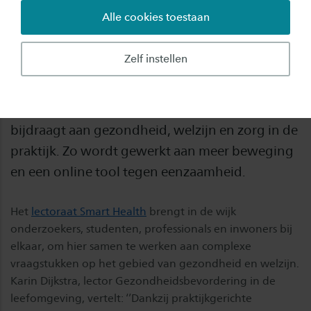
Alle cookies toestaan
Het lectoraat Smart Health werkt aan
verschillende nieuwe onderzoeksprojecten in
Zelf instellen
Deventer. Dankzij toekenning van nieuwe
subsidies doet Saxion samen met
praktijkpartners en inwoners onderzoek dat
bijdraagt aan gezondheid, welzijn en zorg in de
praktijk. Zo wordt gewerkt aan meer beweging
en een online tool tegen eenzaamheid.
Het
lectoraat Smart Health
brengt in de wijk
onderzoekers, studenten, professionals en inwoners bij
elkaar, om hier samen te werken aan complexe
vraagstukken op het gebied van gezondheid en welzijn.
Karin Dijkstra, lector Gezondheidsbevordering in de
leefomgeving, vertelt: ‘’Dankzij praktijkgerichte