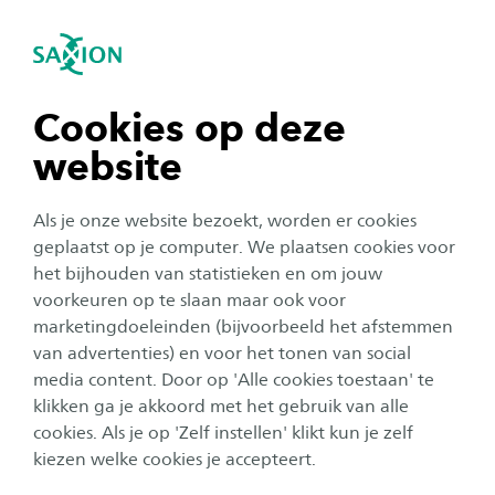
igatie sluiten
Zo
Navigatie openen
navigatie tonen
Cookies op deze
website
navigatie tonen
Als je onze website bezoekt, worden er cookies
navigatie tonen
geplaatst op je computer. We plaatsen cookies voor
het bijhouden van statistieken en om jouw
voorkeuren op te slaan maar ook voor
navigatie tonen
marketingdoeleinden (bijvoorbeeld het afstemmen
van advertenties) en voor het tonen van social
media content. Door op 'Alle cookies toestaan' te
navigatie tonen
klikken ga je akkoord met het gebruik van alle
cookies. Als je op 'Zelf instellen' klikt kun je zelf
Saxion Nomads
kiezen welke cookies je accepteert.