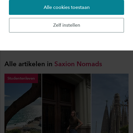
Alle cookies toestaan
Veel studenten hebben het op hun bucketlist
staan: reizen. Maar waarom wachten tot je je
Zelf instellen
papiertje hebt? Elk jaar slaan tal van Saxion-
studenten hun vleugels uit om te studeren in
het buitenland.
Alle artikelen in
Saxion
Nomads
Studentenleven