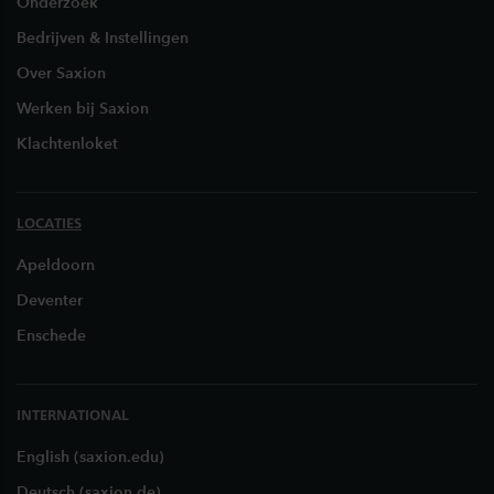
Onderzoek
Bedrijven & Instellingen
Over Saxion
Werken bij Saxion
Klachtenloket
LOCATIES
Apeldoorn
Deventer
Enschede
INTERNATIONAL
English (saxion.edu)
Deutsch (saxion.de)