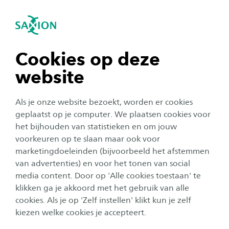
igatie sluiten
Zo
Navigatie openen
navigatie tonen
Cookies op deze
website
navigatie tonen
Als je onze website bezoekt, worden er cookies
navigatie tonen
geplaatst op je computer. We plaatsen cookies voor
het bijhouden van statistieken en om jouw
voorkeuren op te slaan maar ook voor
navigatie tonen
marketingdoeleinden (bijvoorbeeld het afstemmen
van advertenties) en voor het tonen van social
media content. Door op 'Alle cookies toestaan' te
navigatie tonen
Sustainable Development
klikken ga je akkoord met het gebruik van alle
cookies. Als je op 'Zelf instellen' klikt kun je zelf
Goals
kiezen welke cookies je accepteert.