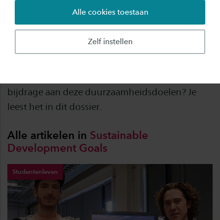
Alle cookies toestaan
Saxion ondertekende in 2018 de Sustainable
Development Goals (SDGs), ofwel duurzame
Zelf instellen
ontwikkelingsdoelen die een eind moeten
maken aan armoede, ongelijkheid en
klimaatverandering. Hoe gaat het nu met de
bijdrage aan deze duurzaamheidsdoelen? Je
leest het in dit dossier.
Alle artikelen in
Sustainable
Development
Goals
Studentenleven