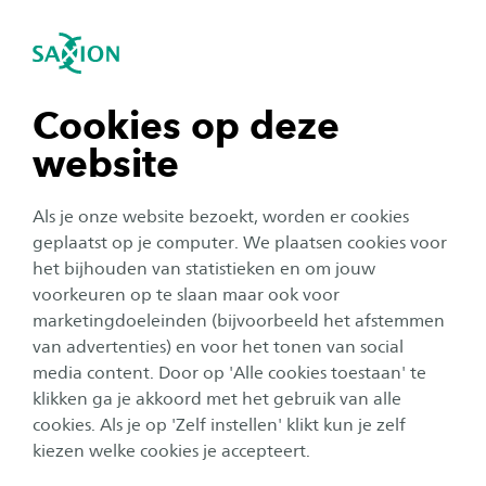
igatie sluiten
Zo
Navigatie openen
Studie-inhoud
Lerarenopleiding Basisonderwijs
(Pabo)
De pabo in deeltijd duurt bij Saxion tussen de
navigatie tonen
Cookies op deze
Subnavigatie tonen
twee en vier jaar. Vanaf het begin van je studie
website
loop je stage (werkplekleren). Je krijgt een breed
navigatie tonen
aanbod van vakken, zoals alle
Als je onze website bezoekt, worden er cookies
basisschoolvakken en onderwijspedagogiek. Je
navigatie tonen
geplaatst op je computer. We plaatsen cookies voor
leert de theoretische kennis, vaardigheden en
het bijhouden van statistieken en om jouw
voorkeuren op te slaan maar ook voor
didactische aanpakken van deze vakken.
navigatie tonen
marketingdoeleinden (bijvoorbeeld het afstemmen
van advertenties) en voor het tonen van social
media content. Door op 'Alle cookies toestaan' te
navigatie tonen
klikken ga je akkoord met het gebruik van alle
Plaats
cookies. Als je op 'Zelf instellen' klikt kun je zelf
Deventer
kiezen welke cookies je accepteert.