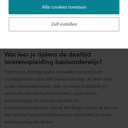
Lesdagen
maandag 08.30-18.00 uur
Alle cookies toestaan
Resultaat
Zelf instellen
Bachelor 240 EC
Wat leer je tijdens de deeltijd
lerarenopleiding basisonderwijs?
Tijdens de deeltijd pabo ontwikkel je kennis en
vaardigheden voor het basisonderwijs. Je leert over
onderwijspedagogiek, taal- en rekendidactiek en
verschillende basisschoolvakken, zoals mens,
maatschappij en natuur, muziek en
bewegingsonderwijs. Vanaf het begin pas je je kennis
toe tijdens het werkplekleren en ontwikkel je jouw
vakmanschap als leraar.