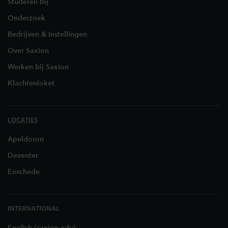
Studeren bij
Onderzoek
Bedrijven & Instellingen
Over Saxion
Werken bij Saxion
Klachtenloket
LOCATIES
Apeldoorn
Deventer
Enschede
INTERNATIONAL
English (saxion.edu)