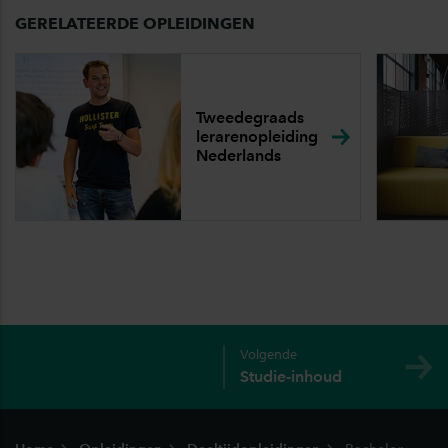
GERELATEERDE OPLEIDINGEN
Tweedegraads
lerarenopleiding
Nederlands
Volgende
Studie-inhoud
Footer