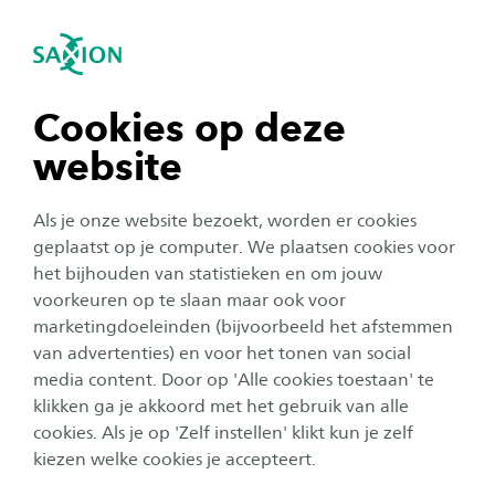
igatie sluiten
Zo
Navigatie openen
Lerarenopleiding Basisonderwijs
(Pabo)
navigatie tonen
Cookies op deze
Subnavigatie tonen
website
navigatie tonen
Als je onze website bezoekt, worden er cookies
navigatie tonen
geplaatst op je computer. We plaatsen cookies voor
het bijhouden van statistieken en om jouw
voorkeuren op te slaan maar ook voor
navigatie tonen
marketingdoeleinden (bijvoorbeeld het afstemmen
Deeltijd
van advertenties) en voor het tonen van social
Een betekenisvolle baan?
media content. Door op 'Alle cookies toestaan' te
navigatie tonen
klikken ga je akkoord met het gebruik van alle
Word leraar met de pabo in
cookies. Als je op 'Zelf instellen' klikt kun je zelf
deeltijd!
kiezen welke cookies je accepteert.