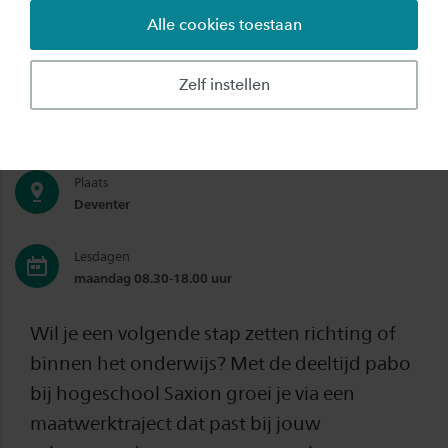
Alle cookies toestaan
Graad
Bachelor
Zelf instellen
Studiebelasting
32 uren
Plaats
Deventer
Lesdagen
maandag 08.30-18.00 uur
Wil je een volgende stap zetten richting of
binnen het onderwijs? Met de deeltijd pabo
bij hogeschool Saxion groei je via een
maatwerktraject dat past bij jouw