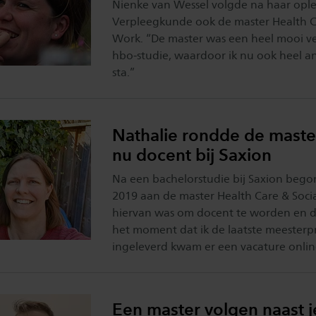
Nienke van Wessel volgde na haar ople
Verpleegkunde ook de master Health C
Work. “De master was een heel mooi ve
hbo-studie, waardoor ik nu ook heel an
sta.”
Nathalie rondde de master
nu docent bij Saxion
Na een bachelorstudie bij Saxion begon
2019 aan de master Health Care & Soci
hiervan was om docent te worden en da
het moment dat ik de laatste meesterp
ingeleverd kwam er een vacature onlin
Een master volgen naast j