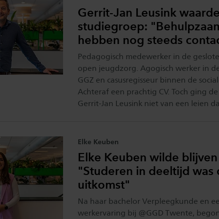
Gerrit-Jan Leusink waarde
studiegroep: "Behulpzaa
hebben nog steeds conta
Pedagogisch medewerker in de geslot
open jeugdzorg. Agogisch werker in d
GGZ en casusregisseur binnen de social
Achteraf een prachtig CV. Toch ging de
Gerrit-Jan Leusink niet van een leien da
Elke Keuben
Elke Keuben wilde blijve
"Studeren in deeltijd was
uitkomst"
Na haar bachelor Verpleegkunde en ee
werkervaring bij @GGD Twente, begon