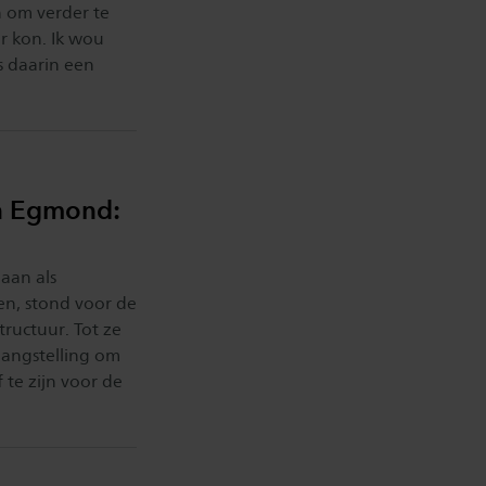
n om verder te
r kon. Ik wou
s daarin een
an Egmond:
aan als
en, stond voor de
tructuur. Tot ze
langstelling om
 te zijn voor de