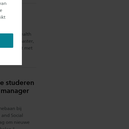
van
je
ikt
de Master Health
 over de master,
 combineert met
de studeren
t manager
imebaan bij
 and Social
slag om nieuwe