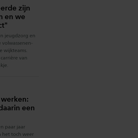
erde zijn
m en we
ct"
en jeugdzorg en
e volwassenen-
e wijkteams.
 carrière van
kje.
n werken:
 daarin een
n paar jaar
 het toch weer