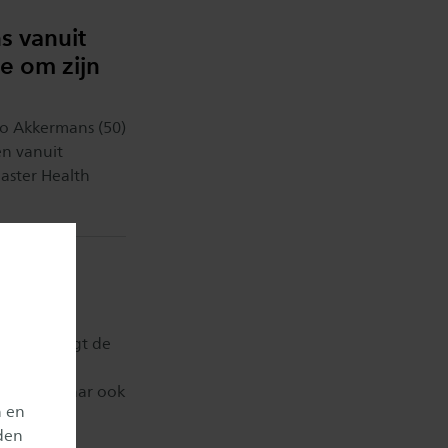
 vanuit
e om zijn
co Akkermans (50)
en vanuit
aster Health
er
nte en volgt de
t interview
ervaart, maar ook
n en
eert.
den