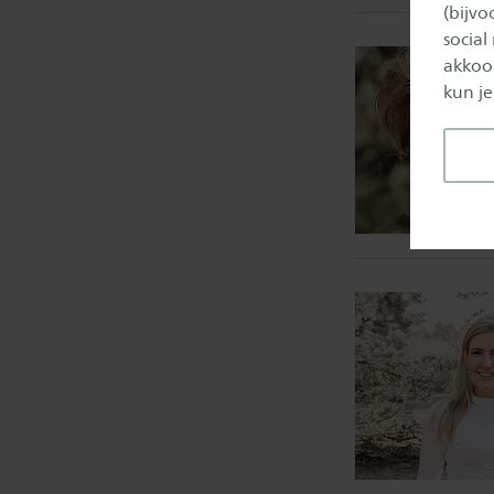
(bijv
social
akkoor
kun je