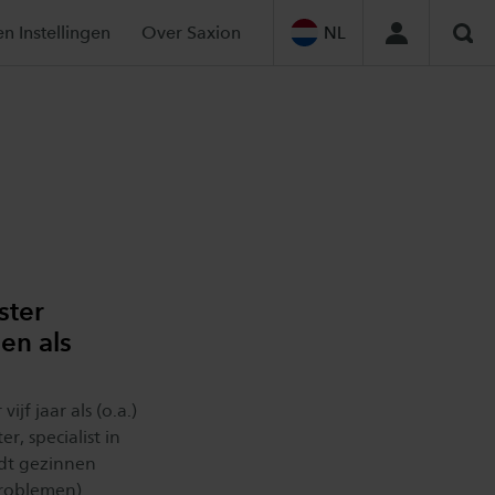
en Instellingen
Over Saxion
NL
Zoe
ster
 en als
jf jaar als (o.a.)
, specialist in
idt gezinnen
problemen)