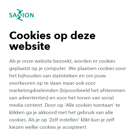
igatie sluiten
Zo
Navigatie openen
Maak het verschil met verpleegkundig
leiderschap
navigatie tonen
Cookies op deze
Subnavigatie tonen
website
navigatie tonen
Als je onze website bezoekt, worden er cookies
navigatie tonen
geplaatst op je computer. We plaatsen cookies voor
het bijhouden van statistieken en om jouw
voorkeuren op te slaan maar ook voor
navigatie tonen
marketingdoeleinden (bijvoorbeeld het afstemmen
van advertenties) en voor het tonen van social
media content. Door op 'Alle cookies toestaan' te
navigatie tonen
klikken ga je akkoord met het gebruik van alle
Maak het verschil met
cookies. Als je op 'Zelf instellen' klikt kun je zelf
verpleegkundig leiderschap
kiezen welke cookies je accepteert.