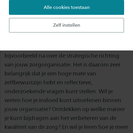
Alle cookies toestaan
De wereld van de verpleegkunde is sterk in
ontwikkeling. Als verpleegkundige is
Zelf instellen
leiderschap een groot onderdeel geworden van
je dagelijks werk. Je oefent invloed uit op de
zorg dicht bij de patiënt, maar ook denk je
bijvoorbeeld na over de strategische richting
van jouw zorgorganisatie. Het is daarom zeer
belangrijk dat je een hoge mate van
zelfbewustzijn hebt en reflectieve,
onderzoekende vragen kunt stellen. Wil je
weten hoe je invloed kunt uitoefenen binnen
jouw organisatie? Ontdekken op welke manier
je kunt bijdragen aan het verbeteren van de
kwaliteit van de zorg? En wil je leren hoe je meer