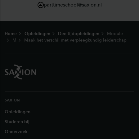
parttimeschool@saxion.nl
Footer
Home
Opleidingen
Deeltijdopleidingen
Module
M
Maak het verschil met verpleegkundig leiderschap
SAXION
Opleidingen
Studeren bij
Onderzoek