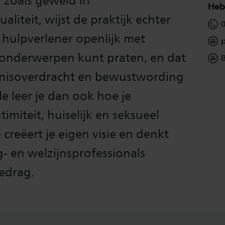
 zoals geweld in
Heb 
aliteit, wijst de praktijk echter
ls hulpverlener openlijk met
p
e onderwerpen kunt praten, en dat
B
nnisoverdracht en bewustwording
e leer je dan ook hoe je
timiteit, huiselijk en seksueel
creëert je eigen visie en denkt
- en welzijnsprofessionals
edrag.