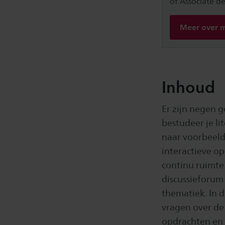
of Associate d
Meer over m
Inhoud
Er zijn negen 
bestudeer je li
naar voorbeeld
interactieve op
continu ruimte
discussieforum
thematiek. In d
vragen over de
opdrachten en 