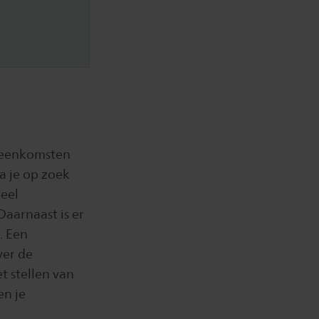
ijeenkomsten
ga je op zoek
veel
Daarnaast is er
. Een
ver de
t stellen van
en je