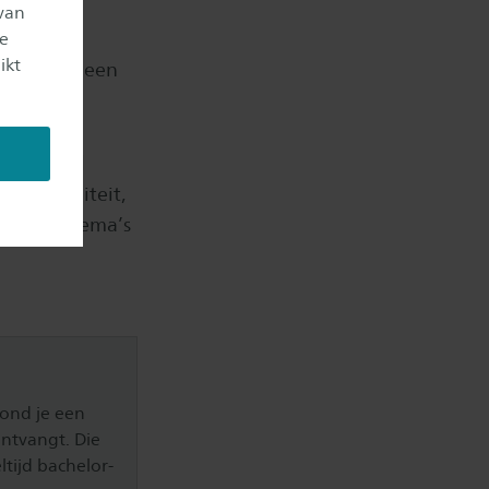
van
 eigen
je
ikt
n je maakt een
ofessional
 seksualiteit,
op deze thema’s
.
rond je een
ontvangt. Die
ltijd bachelor-