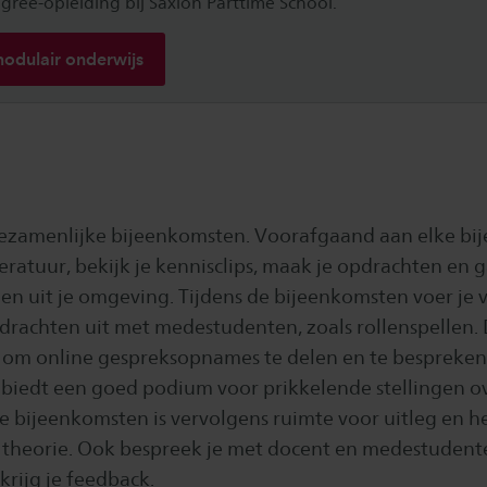
egree-opleiding bij Saxion Parttime School.
odulair onderwijs
gezamenlijke bijeenkomsten. Voorafgaand aan elke b
teratuur, bekijk je kennisclips, maak je opdrachten en 
en uit je omgeving. Tijdens de bijeenkomsten voer je 
drachten uit met medestudenten, zoals rollenspellen. 
 om online gespreksopnames te delen en te bespreken
 biedt een goed podium voor prikkelende stellingen o
e bijeenkomsten is vervolgens ruimte voor uitleg en he
 theorie. Ook bespreek je met docent en medestudent
krijg je feedback.