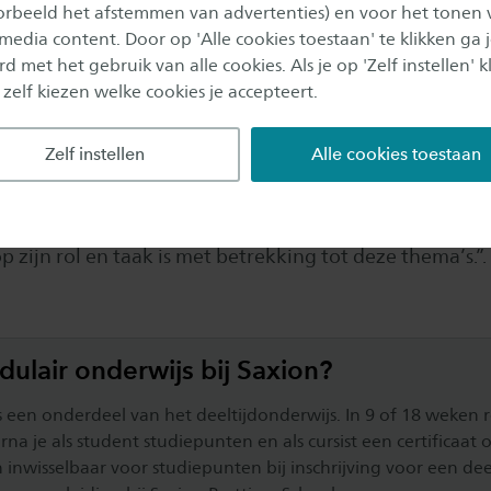
oorbeeld het afstemmen van advertenties) en voor het tonen 
rt op je gesprekstechnieken, je rol en je houding en je
 media content. Door op 'Alle cookies toestaan' te klikken ga 
d met het gebruik van alle cookies. Als je op 'Zelf instellen' kl
e en de invloed hiervan op je professioneel handelen e
 zelf kiezen welke cookies je accepteert.
kte analyse.
Zelf instellen
Alle cookies toestaan
je aan dat je de leeruitkomst behaald hebt: “De SW-pr
cliënten of cliëntengroepen thema’s met betrekking tot
ensoverschrijdend gedrag, ontwikkelt een eigen visie 
op zijn rol en taak is met betrekking tot deze thema’s.”
dulair onderwijs bij Saxion?
 een onderdeel van het deeltijdonderwijs. In 9 of 18 weken 
a je als student studiepunten en als cursist een certificaat 
jn inwisselbaar voor studiepunten bij inschrijving voor een dee