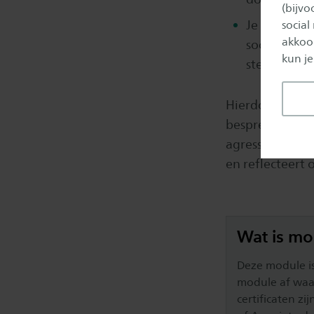
(bijv
Je reflectee
social
akkoor
socialisati
kun je
sterkte/zwa
Hierdoor toon 
bespreekt met 
agressie en gr
en reflecteert 
Wat is mo
Deze module is
module af waarn
certificaten zi