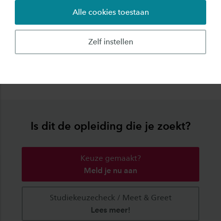
Alle cookies toestaan
Zelf instellen
Loop een dag mee als Saxion-student
Is dit de opleiding die je zoekt?
Keuze gemaakt?
Meld je nu aan
Studiekeuzecheck / Meet & Greet
Lees meer!