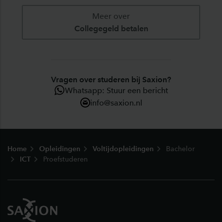
Meer over
Collegegeld betalen
Vragen over studeren bij Saxion?
Whatsapp: Stuur een bericht
info@saxion.nl
Footer
Home
Opleidingen
Voltijdopleidingen
Bachelor
ICT
Proefstuderen