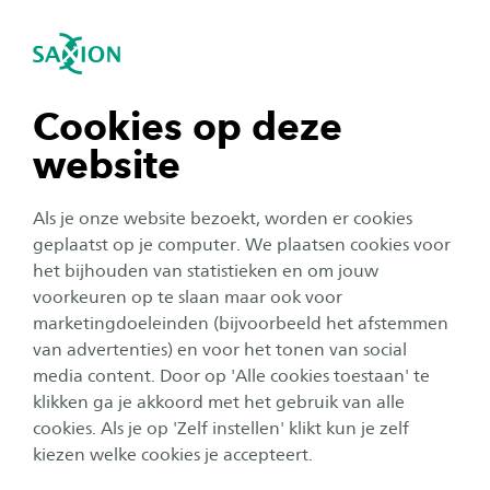
igatie sluiten
Zo
Navigatie openen
Proefstuderen
ICT
Is de bachelor ICT iets voor jou? Meld je eerst
Subnavigatie tonen
navigatie tonen
Cookies op deze
eens aan voor een open dag en maak kennis
website
met studenten en docenten die je meer kunnen
navigatie tonen
vertellen over deze opleiding. Heb je al een
Als je onze website bezoekt, worden er cookies
open dag bezocht, maar wil je je nog iets verder
navigatie tonen
geplaatst op je computer. We plaatsen cookies voor
verdiepen in deze studie? Volg dan een
het bijhouden van statistieken en om jouw
voorkeuren op te slaan maar ook voor
meeloopdag.
navigatie tonen
marketingdoeleinden (bijvoorbeeld het afstemmen
van advertenties) en voor het tonen van social
media content. Door op 'Alle cookies toestaan' te
navigatie tonen
klikken ga je akkoord met het gebruik van alle
cookies. Als je op 'Zelf instellen' klikt kun je zelf
kiezen welke cookies je accepteert.