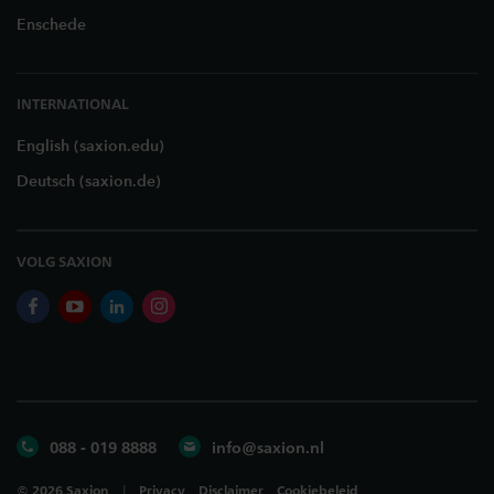
Enschede
INTERNATIONAL
English (saxion.edu)
Deutsch (saxion.de)
VOLG SAXION
facebook
youtube
linkedin
instagram
088 - 019 8888
info@saxion.nl
©
2026
Saxion
Privacy
Disclaimer
Cookiebeleid