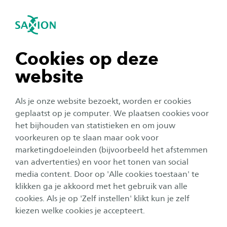
igatie sluiten
Zo
Navigatie openen
Ondernemerschap & Retail
Management
navigatie tonen
Cookies op deze
Subnavigatie tonen
website
navigatie tonen
Als je onze website bezoekt, worden er cookies
navigatie tonen
geplaatst op je computer. We plaatsen cookies voor
het bijhouden van statistieken en om jouw
voorkeuren op te slaan maar ook voor
Get ready voor het
navigatie tonen
marketingdoeleinden (bijvoorbeeld het afstemmen
ondernemerschap van de
van advertenties) en voor het tonen van social
toekomst bij hbo
media content. Door op 'Alle cookies toestaan' te
navigatie tonen
Ondernemerschap & Retail
klikken ga je akkoord met het gebruik van alle
cookies. Als je op 'Zelf instellen' klikt kun je zelf
Management
kiezen welke cookies je accepteert.