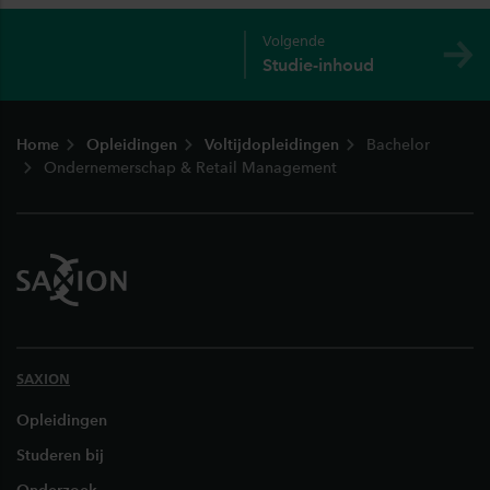
Volgende
Studie-inhoud
Footer
Home
Opleidingen
Voltijdopleidingen
Bachelor
Ondernemerschap & Retail Management
SAXION
Opleidingen
Studeren bij