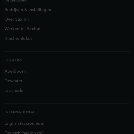
Onderzoek
Bedrijven & Instellingen
Over Saxion
Werken bij Saxion
Klachtenloket
LOCATIES
Apeldoorn
Deventer
Enschede
INTERNATIONAL
English (saxion.edu)
Deutsch (saxion.de)