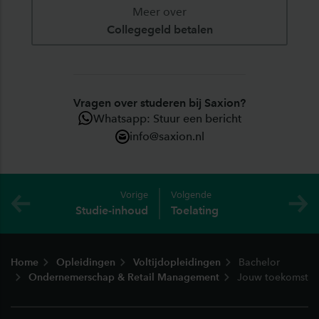
Meer over
Collegegeld betalen
Vragen over studeren bij Saxion?
Whatsapp: Stuur een bericht
info@saxion.nl
Vorige
Volgende
Studie-inhoud
Toelating
Footer
Home
Opleidingen
Voltijdopleidingen
Bachelor
Ondernemerschap & Retail Management
Jouw toekomst