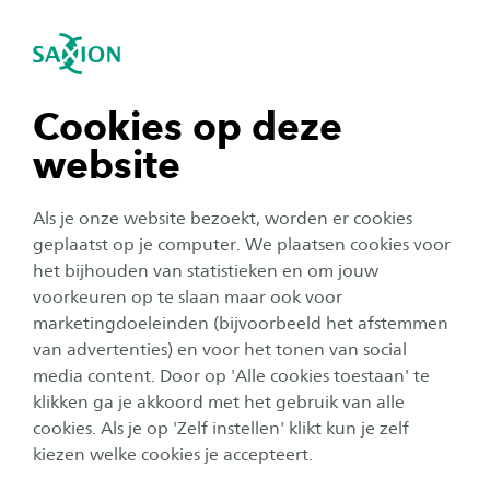
igatie sluiten
Zo
Navigatie openen
Jouw toekomst
Ondernemerschap & Retail
Management
navigatie tonen
Beroepen binnen het Ondernemerschap
Cookies op deze
Subnavigatie tonen
& Retail Management
website
navigatie tonen
​Na het volgen van de opleiding Ondernemerschap &
Retail Management kun jij aan de slag als zelfstandig
Als je onze website bezoekt, worden er cookies
ondernemer en je eigen bedrijf beginnen, een
navigatie tonen
geplaatst op je computer. We plaatsen cookies voor
(familie)bedrijf overnemen, je ontwikkelen als start-up
het bijhouden van statistieken en om jouw
consultant, franchisenemer worden of bestaande
voorkeuren op te slaan maar ook voor
navigatie tonen
bedrijven helpen innoveren.
marketingdoeleinden (bijvoorbeeld het afstemmen
van advertenties) en voor het tonen van social
media content. Door op 'Alle cookies toestaan' te
navigatie tonen
Zelfstandig ondernemer
klikken ga je akkoord met het gebruik van alle
Innovator in het bedrijfsleven
cookies. Als je op 'Zelf instellen' klikt kun je zelf
Franchisenemer
kiezen welke cookies je accepteert.
(Familie)bedrijfsovername