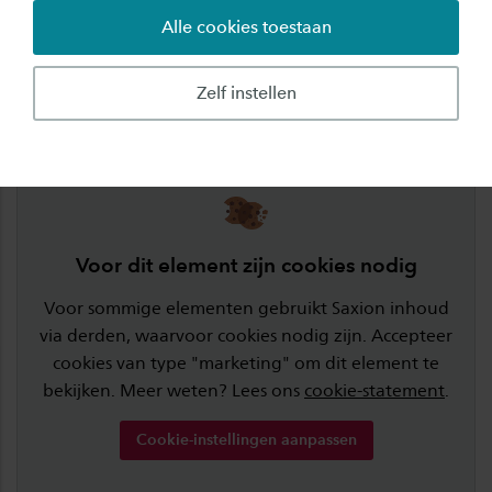
Alle cookies toestaan
Start-up consultant
Adviseur voor verkoop of overname van een bedrijf
Zelf instellen
Oud-studenten aan het woord
Voor dit element zijn cookies nodig
Voor sommige elementen gebruikt Saxion inhoud
via derden, waarvoor cookies nodig zijn. Accepteer
cookies van type "marketing" om dit element te
bekijken. Meer weten? Lees ons
cookie-statement
.
Cookie-instellingen aanpassen