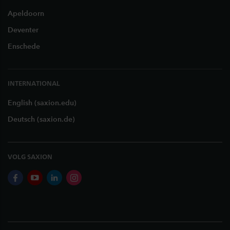
Apeldoorn
Deventer
Enschede
INTERNATIONAL
English (saxion.edu)
Deutsch (saxion.de)
VOLG SAXION
facebook
youtube
linkedin
instagram