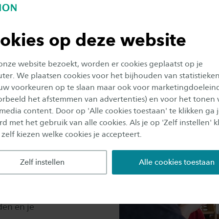
 voor succesvol organisatieleiderschap in het
okies op deze website
 onze website bezoekt, worden er cookies geplaatst op je
er. We plaatsen cookies voor het bijhouden van statistieke
uw voorkeuren op te slaan maar ook voor marketingdoelein
oorbeeld het afstemmen van advertenties) en voor het tonen 
 media content. Door op 'Alle cookies toestaan' te klikken ga 
d met het gebruik van alle cookies. Als je op 'Zelf instellen' kl
 zelf kiezen welke cookies je accepteert.
enhang tussen alle
 je
Zelf instellen
Alle cookies toestaan
 bedrijfsperspectief
 ontwikkelen en
iepgaande kennis op te
en en je