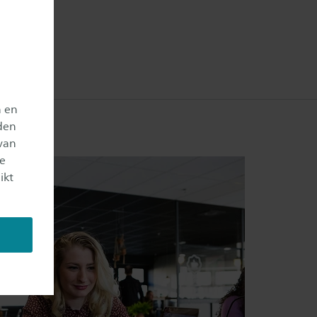
n en
den
van
je
ikt