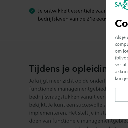
Je ontwikkelt essentiële vaardigheden
bedrijfsleven van de 21e eeuw.
Co
Als je
comput
om jo
(bijv
social
Tijdens je opleiding
akkoor
kun je
Je krijgt meer zicht op de onderlinge sam
functionele managementgebieden, terwijl
bedrijfsvraagstukken vanuit een holistisch
bekijkt. Je kunt een succesvolle strategie
implementeren. Het stelt je in staat om d
doen van functionele managementgebied