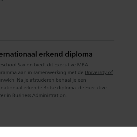
ternationaal erkend diploma
school Saxion biedt dit Executive MBA-
gramma aan in samenwerking met de
University of
enwich
. Na je afstuderen behaal je een
rnationaal erkende Britse diploma: de Executive
er in Business Administration.