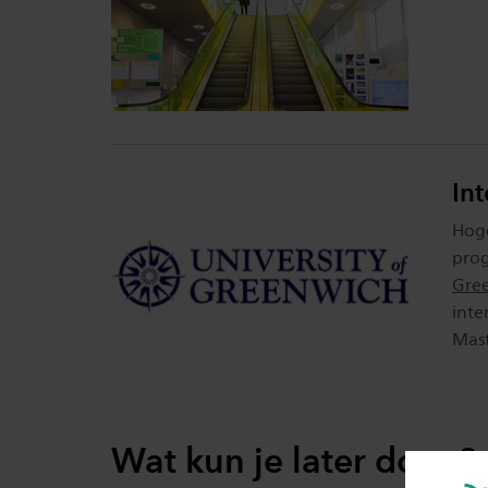
In
Hoge
pro
Gre
inte
Mast
Wat kun je later doen?