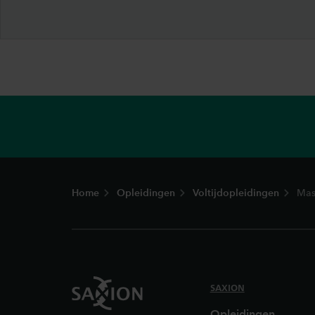
Footer
Home
Opleidingen
Voltijdopleidingen
Mas
SAXION
Opleidingen