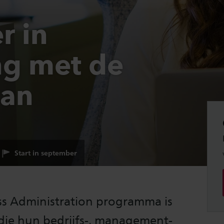
r in
g met de
van
Start in september
ss Administration programma is
die hun bedrijfs-, management-