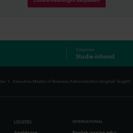
Cookie-instellingen aanpassen
Volgende
Studie-inhoud
ter
Executive Master of Business Administration (English Taught)
LOCATIES
INTERNATIONAL
Apeldoorn
English (saxion.edu)