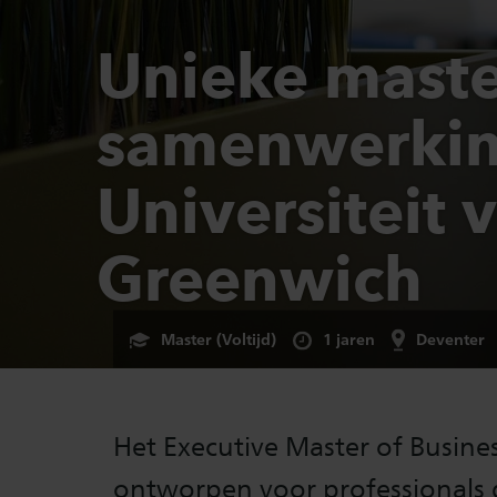
Unieke maste
samenwerkin
Universiteit 
Greenwich
Master (Voltijd)
1 jaren
Deventer
Het Executive Master of Busine
ontworpen voor professionals 