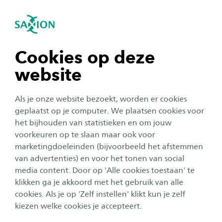
igatie sluiten
Zo
Navigatie openen
Master Transitie naar Gezondheid en
Welzijn
navigatie tonen
Cookies op deze
Subnavigatie tonen
website
navigatie tonen
Als je onze website bezoekt, worden er cookies
navigatie tonen
geplaatst op je computer. We plaatsen cookies voor
het bijhouden van statistieken en om jouw
voorkeuren op te slaan maar ook voor
navigatie tonen
marketingdoeleinden (bijvoorbeeld het afstemmen
van advertenties) en voor het tonen van social
media content. Door op 'Alle cookies toestaan' te
navigatie tonen
Master Transitie naar
klikken ga je akkoord met het gebruik van alle
cookies. Als je op 'Zelf instellen' klikt kun je zelf
Gezondheid en Welzijn
kiezen welke cookies je accepteert.