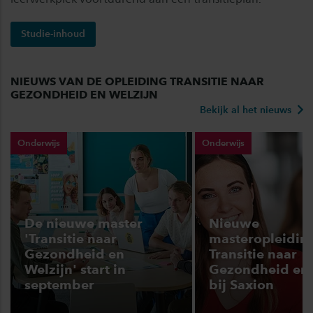
Studie-inhoud
NIEUWS VAN DE OPLEIDING TRANSITIE NAAR
GEZONDHEID EN WELZIJN
Bekijk al het nieuws
Onderwijs
Onderwijs
De nieuwe master
Nieuwe
'Transitie naar
masteropleidin
Gezondheid en
Transitie naar
Welzijn' start in
Gezondheid en 
september
bij Saxion