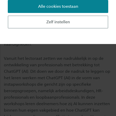
Alle cookies toestaan
praktijk.
Opleidingsaanbod
Zelf instellen
Binnen ons opleidingsaanbod combineren we
praktijkgerichte kennis met toekomstgerichte
vaardigheden.
Vanuit het lectoraat zetten we nadrukkelijk in op de
ontwikkeling van professionals met betrekking tot
ChatGPT (AI). Dit doen we door de nadruk te leggen op
het leren werken met ChatGPT (AI) in de vorm van
instapworkshops die gericht zijn op specifieke
beroepsgroepen, namelijk arbeidsdeskundigen, HR-
professionals en loopbaanprofessionals. In deze
workshops leren deelnemers hoe zij AI kunnen inzetten
binnen hun eigen vakgebied en hoe ChatGPT kan