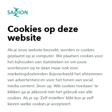
igatie sluiten
Zo
Navigatie openen
Home
Over Saxion
Onze organisatie
Academies
Academie Mens & Arbeid
Leren en ontwikkelen voor
navigatie tonen
Cookies op deze
professionals in de praktijk!
website
navigatie tonen
Als je onze website bezoekt, worden er cookies
Het lectoraat Employability Transition
navigatie tonen
geplaatst op je computer. We plaatsen cookies voor
ondersteunt professionals en organisaties in
het bijhouden van statistieken en om jouw
hun ontwikkeling. We bieden trajecten die
voorkeuren op te slaan maar ook voor
navigatie tonen
helpen om wendbaar en toekomstgericht te
marketingdoeleinden (bijvoorbeeld het afstemmen
van advertenties) en voor het tonen van social
blijven in een arbeidsmarkt die continu
media content. Door op 'Alle cookies toestaan' te
navigatie tonen
verandert. Onze activiteiten richten zich op
klikken ga je akkoord met het gebruik van alle
actuele thema’s op het snijvlak van mens,
cookies. Als je op 'Zelf instellen' klikt kun je zelf
arbeid, organisatie en technologie, waarbij we
kiezen welke cookies je accepteert.
kennisontwikkeling direct verbinden aan de