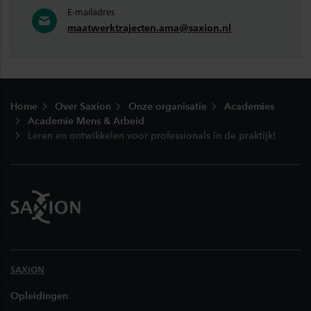
E-mailadres
maatwerktrajecten.ama@saxion.nl
Footer
Home
Over Saxion
Onze organisatie
Academies
Academie Mens & Arbeid
Leren en ontwikkelen voor professionals in de praktijk!
SAXION
Opleidingen