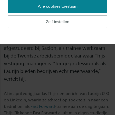
Alle cookies toestaan
Een ‘win-win-samenwerking’, zo omschrijft
Thijs Oude Nijhuis van Effect
Zelf instellen
Personeelsdiensten zijn eerste ervaringen met
het Saxion Fast Forward-programma. Het
afgelopen half jaar was Laurijn Blockhuis, pas
afgestudeerd bij Saxion, als trainee werkzaam
bij de Twentse arbeidsbemiddelaar waar Thijs
vestigingsmanager is. “Jonge professionals als
Laurijn bieden bedrijven echt meerwaarde,”
vertelt hij.
Al in april vorig jaar las Thijs een bericht van Laurijn (23)
op LinkedIn, waarin ze schreef op zoek te zijn naar een
bedrijf om als
Fast Forward
-trainee aan de slag te gaan.
Thijs: “Ik kende Fast Forward al uit mijn eigen studietijd