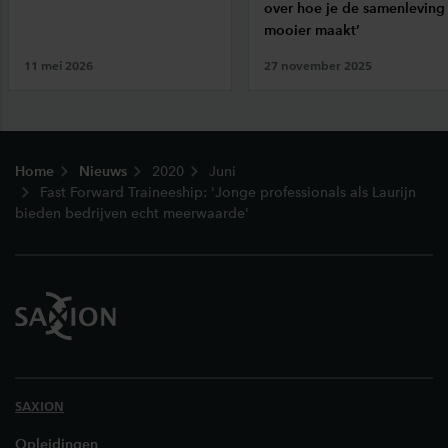
over hoe je de samenleving
mooier maakt’
11 mei 2026
27 november 2025
Footer
Home
Nieuws
2020
Juni
Fast Forward Traineeship: 'Jonge professionals als Laurijn
bieden bedrijven echt meerwaarde'
SAXION
Opleidingen