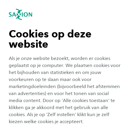
igatie sluiten
Zo
Navigatie openen
navigatie tonen
Cookies op deze
website
navigatie tonen
Business
Als je onze website bezoekt, worden er cookies
navigatie tonen
geplaatst op je computer. We plaatsen cookies voor
Fast Forward Traineeship:
het bijhouden van statistieken en om jouw
'Jonge professionals als
voorkeuren op te slaan maar ook voor
navigatie tonen
marketingdoeleinden (bijvoorbeeld het afstemmen
Laurijn bieden bedrijven echt
van advertenties) en voor het tonen van social
meerwaarde'
media content. Door op 'Alle cookies toestaan' te
navigatie tonen
klikken ga je akkoord met het gebruik van alle
Auteur:
Anne Hurenkamp
cookies. Als je op 'Zelf instellen' klikt kun je zelf
Publicatiedatum:
23 juni 2020
Leestijd:
3
Minuten
kiezen welke cookies je accepteert.