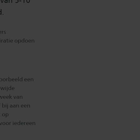
 van 5-10
d.
ers
iratie opdoen
voorbeeld een
dwijde
 week van
 bij aan een
k op
 voor iedereen