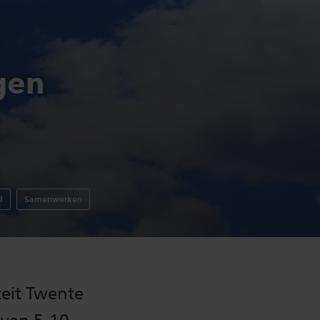
gen
d
Samenwerken
eit Twente