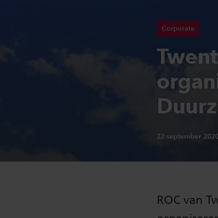
Corporate
Twent
organ
Duur
Publicatiedatum:
22 september 202
ROC van Tw