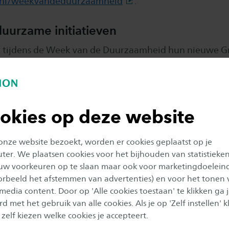
nl/weekvandeduurzaamheid
.
uurzame initiatieven
t tijdens de Week van de Duurzaamheid hun nieuwe Gr
unt dat alle initiatieven rond duurzaamheid binnen d
en. Ook de Universiteit Twente lanceert de Green Hub
 gerunde organisatie die gaat werken aan verduurza
erzoek en operationeel management. Zo willen beide 
okies op deze website
 termijn de verduurzaming van hun eigen organisaties
aarborgen en versnellen.
 onze website bezoekt, worden er cookies geplaatst op je
er. We plaatsen cookies voor het bijhouden van statistieke
ing
uw voorkeuren op te slaan maar ook voor marketingdoelein
oorbeeld het afstemmen van advertenties) en voor het tonen 
n en de UT zien bijdragen aan een duurzame samenlev
 media content. Door op 'Alle cookies toestaan' te klikken ga 
d onderdeel van hun missie. Ecologische, sociale en e
d met het gebruik van alle cookies. Als je op 'Zelf instellen' kl
pelen dan ook een belangrijke rol in het onderwijs e
 zelf kiezen welke cookies je accepteert.
n. Steeds meer werken ze daarbij samen; met elkaar en