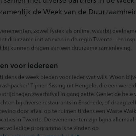
n samen met diverse partners in de week
zamenlijk de Week van de Duurzaamhei
venementen, zowel fysiek als online, waarbij deelnem
t duurzame initiatieven in de regio Twente – en insp
elf bij kunnen dragen aan een duurzame samenleving.
en voor iedereen
n tijdens de week bieden voor ieder wat wils. Woon bij
‘trashpacker’ Tijmen Sissing uit Hengelo, die een werel
 strijd tegen zwerfafval in gang zette. Geniet de hele
ten bij diverse restaurants in Enschede, of draag zelf
eving door afval op te ruimen tijdens een Waste Wal
ocaties in Twente. De evenementen zijn bijna allemaal
Het volledige programma is te vinden op