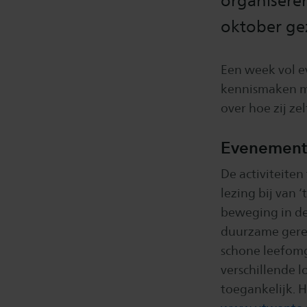
organisere
oktober ge
Een week vol e
kennismaken me
over hoe zij z
Evenement
De activiteite
lezing bij van 
beweging in de
duurzame gerech
schone leefomg
verschillende l
toegankelijk. 