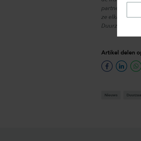
partners binnen
ze elkaar aanv
Duurzaamheid i
Artikel delen o
facebook
linkedin
w
Nieuws
Duurza