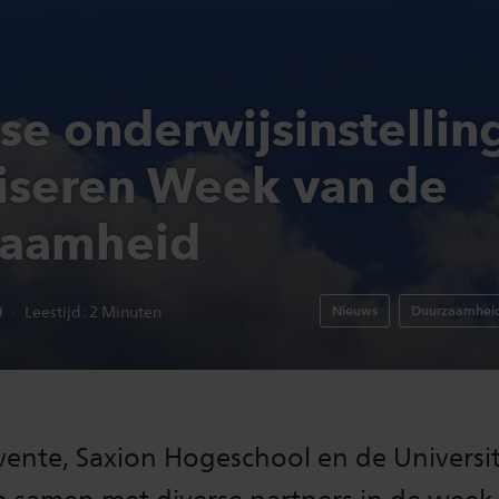
se onderwijsinstellin
iseren Week van de
zaamheid
0
Nieuws
Duurzaamhei
Leestijd:
2
Minuten
ente, Saxion Hogeschool en de Universit