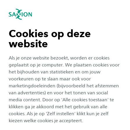
igatie sluiten
Zo
Navigatie openen
navigatie tonen
Cookies op deze
website
navigatie tonen
Studentenleven
Als je onze website bezoekt, worden er cookies
navigatie tonen
geplaatst op je computer. We plaatsen cookies voor
Saxion-studenten op
het bijhouden van statistieken en om jouw
Bevrijdingsfestival Overijssel
voorkeuren op te slaan maar ook voor
navigatie tonen
marketingdoeleinden (bijvoorbeeld het afstemmen
in gesprek met Rutte over de
van advertenties) en voor het tonen van social
kracht van de grensregio
media content. Door op 'Alle cookies toestaan' te
navigatie tonen
klikken ga je akkoord met het gebruik van alle
Auteur:
Max Nab
cookies. Als je op 'Zelf instellen' klikt kun je zelf
Publicatiedatum:
8 mei 2023
Leestijd:
5
Minuten
kiezen welke cookies je accepteert.