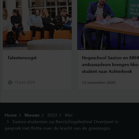
Talentenoogst
Hogeschool Saxion en 8RH
ambassadeurs brengen hbo
student naar Achterhoek
12 november 2020
13 juni 2024
Footer
Home
Nieuws
2023
Mei
Saxion-studenten op Bevrijdingsfestival Overijssel in
gesprek met Rutte over de kracht van de grensregio