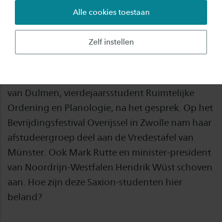
Alle cookies toestaan
“Ik heb gezegd dat de grens voor mij als een
zachte grens voelt. Dat in de regio waar ik ben
Zelf instellen
opgegroeid een dialect wordt gesproken dat
ook over de grens wordt gesproken. En dat de
taal eigenlijk de grens verzacht”, vertelt Linde
van Dulmen, vierdejaarsstudent Ruimtelijke
Ordening en Planologie, na het gesprek. Op het
Bevrijdingsfestival Overijssel in Zwolle nam haar
afstudeergroep deel aan de Vredestafel van
Münster. Ook Mark Rutte en minister-president
van Noordrijn-Westfalen Hendrik Wüst schoven
aan. Hoe zijn deze Saxion-studenten hier
beland?