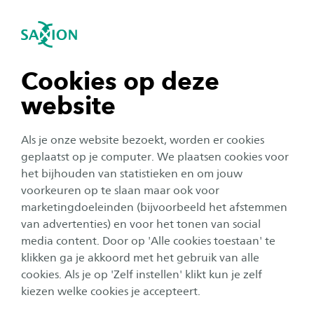
igatie sluiten
Zo
Navigatie openen
Ruimtelijke Ordening en Planologie
Subnavigatie tonen
navigatie tonen
Cookies op deze
website
navigatie tonen
Als je onze website bezoekt, worden er cookies
navigatie tonen
geplaatst op je computer. We plaatsen cookies voor
het bijhouden van statistieken en om jouw
voorkeuren op te slaan maar ook voor
navigatie tonen
marketingdoeleinden (bijvoorbeeld het afstemmen
Slim omgaan met ruimte voor
van advertenties) en voor het tonen van social
een betere leefomgeving bij
media content. Door op 'Alle cookies toestaan' te
navigatie tonen
Ruimtelijke Ordening en
klikken ga je akkoord met het gebruik van alle
cookies. Als je op 'Zelf instellen' klikt kun je zelf
Planologie!
kiezen welke cookies je accepteert.