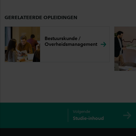
GERELATEERDE OPLEIDINGEN
Bestuurskunde /
Overheidsmanagement
Volgende
Studie-inhoud
Footer