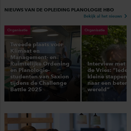
NIEUWS VAN DE OPLEIDING PLANOLOGIE HBO
Bekijk al het nieuws
Organisatie
Organisatie
Tweede plaats voor
Klimaat en
Management- en
Ruimtelijke Ordening
Interview met 
en Planologie-
de Vries: “Iede
studenten van Saxion
kleine stappen 
tijdens de Challenge
naar een betere
Battle 2025
wereld”