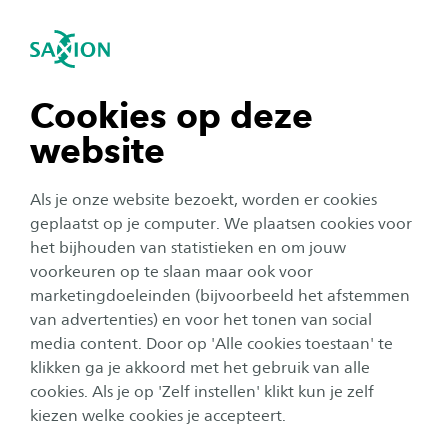
igatie sluiten
Zo
Navigatie openen
navigatie tonen
Cookies op deze
website
navigatie tonen
Als je onze website bezoekt, worden er cookies
navigatie tonen
geplaatst op je computer. We plaatsen cookies voor
het bijhouden van statistieken en om jouw
Onderzoek
voorkeuren op te slaan maar ook voor
navigatie tonen
Snellere en betaalbare
marketingdoeleinden (bijvoorbeeld het afstemmen
van advertenties) en voor het tonen van social
detectie van microbiële
media content. Door op 'Alle cookies toestaan' te
navigatie tonen
besmettingen
klikken ga je akkoord met het gebruik van alle
cookies. Als je op 'Zelf instellen' klikt kun je zelf
Publicatiedatum:
16 december 2024
Leestijd:
2
Minuten
kiezen welke cookies je accepteert.