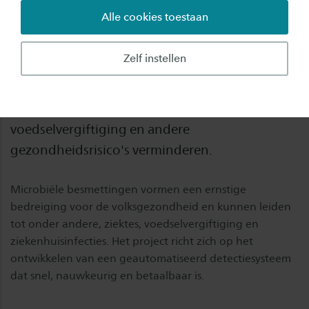
Alle cookies toestaan
Samen met Universiteit Twente en industriële
partners Biotactical en Studio Gydiar ontwikkelt
Zelf instellen
Saxion een innovatief detectiesysteem voor
microbiële besmettingen. Het project is er op
gericht om ziekenhuisinfecties,
voedselvergiftiging en andere
gezondheidsrisico's verminderen.
Microbiële besmettingen vormen een ernstige
bedreiging voor de volksgezondheid en kunnen leiden
tot onder andere, ziektes, voedselvergiftiging en
ziekenhuisinfecties. Het project richt zich op het
ontwikkelen van een geautomatiseerd detectiesysteem
dat snel, nauwkeurig en betaalbaar is.