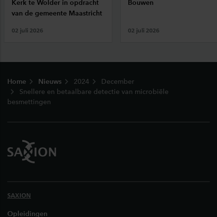
Kerk te Wolder in opdracht
Bouwen
van de gemeente Maastricht
02 juli 2026
02 juli 2026
Footer
Home
Nieuws
2024
December
Snellere en betaalbare detectie van microbiële
besmettingen
SAXION
Opleidingen