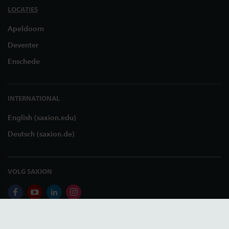
LOCATIES
Apeldoorn
Deventer
Enschede
INTERNATIONAL
English (saxion.edu)
Deutsch (saxion.de)
VOLG SAXION
facebook
youtube
linkedin
instagram