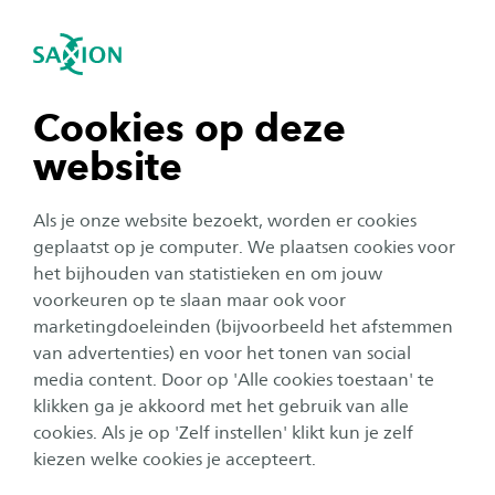
igatie sluiten
Zo
Navigatie openen
navigatie tonen
Cookies op deze
website
navigatie tonen
Als je onze website bezoekt, worden er cookies
navigatie tonen
geplaatst op je computer. We plaatsen cookies voor
Onderzoek
het bijhouden van statistieken en om jouw
Living lab in de wijk
voorkeuren op te slaan maar ook voor
navigatie tonen
marketingdoeleinden (bijvoorbeeld het afstemmen
belangrijke leeromgeving
van advertenties) en voor het tonen van social
voor studenten
media content. Door op 'Alle cookies toestaan' te
navigatie tonen
klikken ga je akkoord met het gebruik van alle
Auteur:
Femke van Stratum
cookies. Als je op 'Zelf instellen' klikt kun je zelf
Publicatiedatum:
27 juni 2024
Leestijd:
4
Minuten
kiezen welke cookies je accepteert.