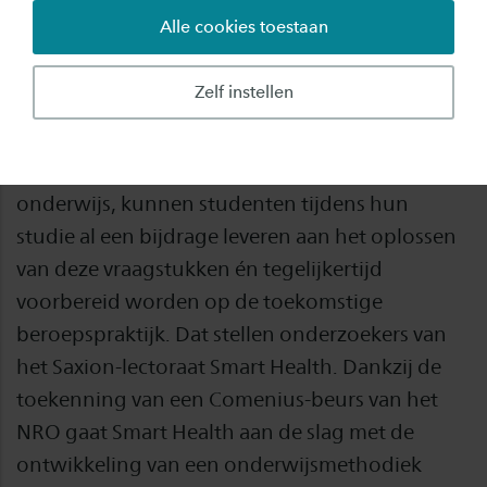
Alle cookies toestaan
Studenten zorg en welzijn kunnen een
belangrijke rol spelen bij het aanpakken van
Zelf instellen
maatschappelijke uitdagingen, zoals
ongelijkheid in gezondheid. Door de
leefomgeving actief te betrekken bij het
onderwijs, kunnen studenten tijdens hun
studie al een bijdrage leveren aan het oplossen
van deze vraagstukken én tegelijkertijd
voorbereid worden op de toekomstige
beroepspraktijk. Dat stellen onderzoekers van
het Saxion-lectoraat Smart Health. Dankzij de
toekenning van een Comenius-beurs van het
NRO gaat Smart Health aan de slag met de
ontwikkeling van een onderwijsmethodiek