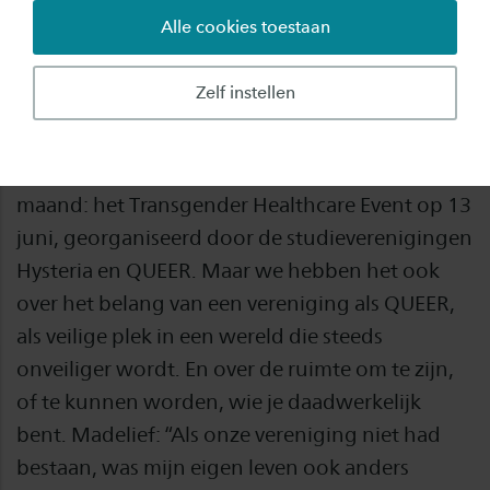
Alle cookies toestaan
Het is Pride Month: wereldwijd, maar ook bij
Saxion. In Deventer schuif ik aan bij Madelief
Zelf instellen
Muntenaar, student Toegepaste Psychologie en
bestuurslid van studievereniging QUEER. We
praten over een bijzondere activiteit deze
maand: het Transgender Healthcare Event op 13
juni, georganiseerd door de studieverenigingen
Hysteria en QUEER. Maar we hebben het ook
over het belang van een vereniging als QUEER,
als veilige plek in een wereld die steeds
onveiliger wordt. En over de ruimte om te zijn,
of te kunnen worden, wie je daadwerkelijk
bent. Madelief: “Als onze vereniging niet had
bestaan, was mijn eigen leven ook anders