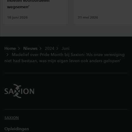
moeten vooroordelen
wegnemen’
18 juni 2026
31 mei 2026
Footer
Home
Nieuws
2024
Juni
Madelief over Pride Month bij Saxion: ‘Als onze vereniging
niet had bestaan, was mijn eigen leven ook anders gelopen’
SAXION
Opleidingen