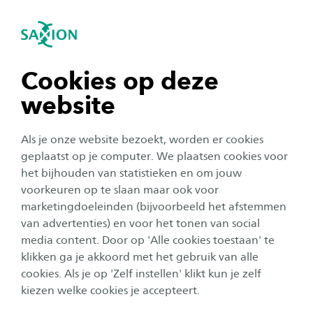
igatie sluiten
Zo
Navigatie openen
navigatie tonen
Cookies op deze
website
navigatie tonen
Studentenleven
Als je onze website bezoekt, worden er cookies
Madelief over Pride Month bij
navigatie tonen
geplaatst op je computer. We plaatsen cookies voor
Saxion: ‘Als onze vereniging
het bijhouden van statistieken en om jouw
niet had bestaan, was mijn
voorkeuren op te slaan maar ook voor
navigatie tonen
marketingdoeleinden (bijvoorbeeld het afstemmen
eigen leven ook anders
van advertenties) en voor het tonen van social
gelopen’
media content. Door op 'Alle cookies toestaan' te
navigatie tonen
klikken ga je akkoord met het gebruik van alle
Auteur:
Anne Hurenkamp
cookies. Als je op 'Zelf instellen' klikt kun je zelf
Publicatiedatum:
11 juni 2024
Leestijd:
7
Minuten
kiezen welke cookies je accepteert.