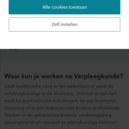
vindt een baan op niveau
vindt een baan binnen het
Alle cookies toestaan
vakgebied
Zelf instellen
Bruto startsalaris
€ 2.894
op basis van 33 uur per
week
Waar kun je werken na Verpleegkunde?
Geef topklinische zorg in het ziekenhuis of werk als
verpleegkundige in de thuiszorg. Ook kun je aan het
werk bij psychiatrische instellingen, de psychiatrische
thuiszorg of in een wijkteam met andere professionals.
Werken in de gehandicaptenzorg, verslavingszorg,
gevangenis of als research verpleegkundige behoort