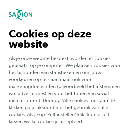
igatie sluiten
Zo
Navigatie openen
Jouw toekomst
Verpleegkunde (hbo-v)
Het beroep van verpleegkundige houdt veel
Subnavigatie tonen
navigatie tonen
Cookies op deze
meer in dan alleen het verplegen van mensen. Je
website
overlegt, adviseert en maakt afspraken over de
navigatie tonen
zorg waarvoor jij verantwoordelijk bent. Dit doe
Als je onze website bezoekt, worden er cookies
je samen met zorgverleners uit andere
navigatie tonen
geplaatst op je computer. We plaatsen cookies voor
disciplines, de zorgvrager en zijn directe
het bijhouden van statistieken en om jouw
voorkeuren op te slaan maar ook voor
omgeving. Ook neem je initiatieven en draag je
navigatie tonen
marketingdoeleinden (bijvoorbeeld het afstemmen
bij aan kwaliteitsverbeteringen en innovatie.
van advertenties) en voor het tonen van social
media content. Door op 'Alle cookies toestaan' te
navigatie tonen
klikken ga je akkoord met het gebruik van alle
cookies. Als je op 'Zelf instellen' klikt kun je zelf
Baankans
Werkveld
kiezen welke cookies je accepteert.
63%
90%