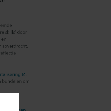
or
oemde
 skills’ door
g en
nisoverdracht.
eflectie
talisering
.
en bundelen om
erview
p: vertragen