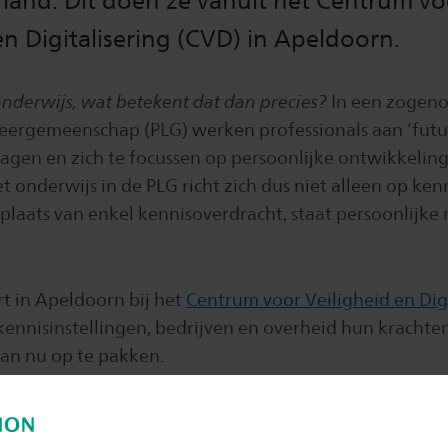
land. Dit doen ze vanuit het Centrum vo
en Digitalisering (CVD) in Apeldoorn.
derwijs, wat betekent dat dan precies?
In een zogen
Leergemeenschap (PLG) werken professionals aan ‘future
ragen en zich te focussen op persoonlijke ontwikkelin
 onderwijs in de PLG richt zich dus niet alleen op ken
 plaats van enkel kennisoverdracht, staat persoonlijke r
rt in Apeldoorn bij het
Centrum voor Veiligheid en Digi
kennisinstellingen, bedrijven en overheid hun kracht
an nu op te pakken.
r dit onderwijs en de werkwijze in een uitgebreid int
 en Eline Bleijswijk: '
Professionele Leergemeenscha