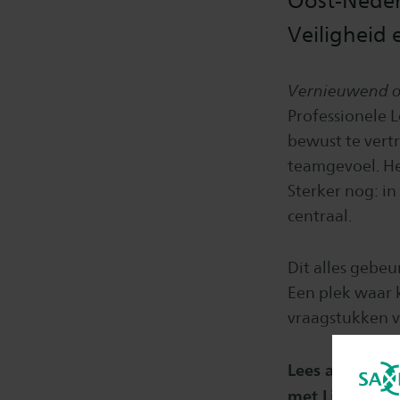
Oost-Neder
Veiligheid 
Vernieuwend on
Professionele 
bewust te vert
teamgevoel. Het
Sterker nog: in
centraal.
Dit alles gebeu
Een plek waar 
vraagstukken v
Lees alles ove
met Linda Kroon