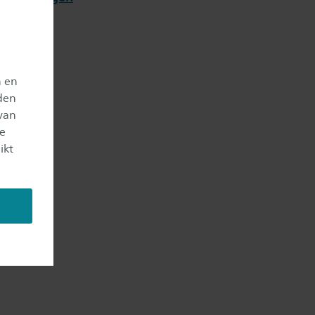
n en
den
van
je
ikt