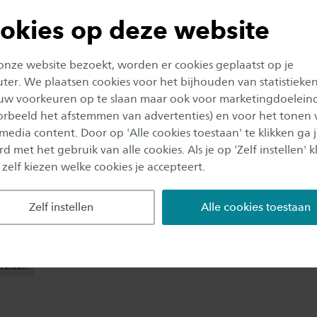
okies op deze website
 onze website bezoekt, worden er cookies geplaatst op je
p
er. We plaatsen cookies voor het bijhouden van statistieke
uw voorkeuren op te slaan maar ook voor marketingdoelein
oorbeeld het afstemmen van advertenties) en voor het tonen 
hatsapp
 media content. Door op 'Alle cookies toestaan' te klikken ga 
d met het gebruik van alle cookies. Als je op 'Zelf instellen' kl
 zelf kiezen welke cookies je accepteert.
ool
,
Centrum voor Veiligheid en Digitalisering
Zelf instellen
Alle cookies toestaan
orn
,
Apeldoorn
werken