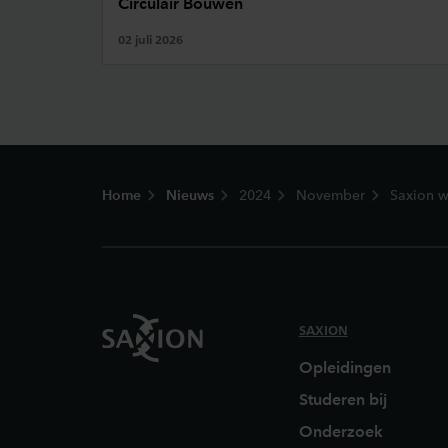
Circulair Bouwen
02 juli 2026
Footer
Home
Nieuws
2024
November
Saxion w
SAXION
Opleidingen
Studeren bij
Onderzoek