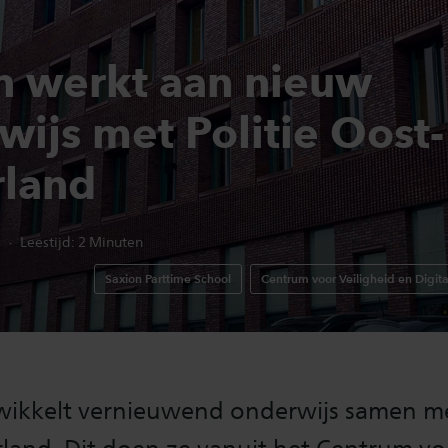
n werkt aan nieuw
wijs met Politie Oost-
land
4
Leestijd:
2
Minuten
Saxion Parttime School
Centrum voor Veiligheid en Digita
wikkelt vernieuwend onderwijs samen met