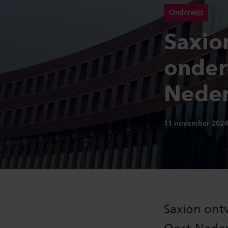
Onderwijs
Saxio
onder
Neder
Publicatiedatum:
11 november 202
Saxion ont