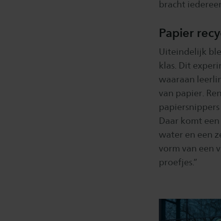
bracht iedereen
Papier recy
Uiteindelijk bl
klas. Dit expe
waaraan leerli
van papier. Ren
papiersnippers
Daar komt een 
water en een z
vorm van een ve
proefjes.”