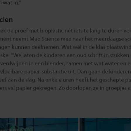
 wat in.”
clen
eek de proef met bioplastic nét iets te lang te duren voo
riment neemt Mad Science mee naar het meerdaagse sc
ngen kunnen deelnemen. Wat wél in de klas plaatsvindt
ske: “We laten de kinderen een oud schrift in stukken
 verdwijnen in een blender, samen met wat water en ee
vloeibare papier-substantie uit. Dan gaan de kindere
eef aan de slag. Na enkele uren heeft het geschepte p
rs vel papier gekregen. Zo doorlopen ze in groepjes al