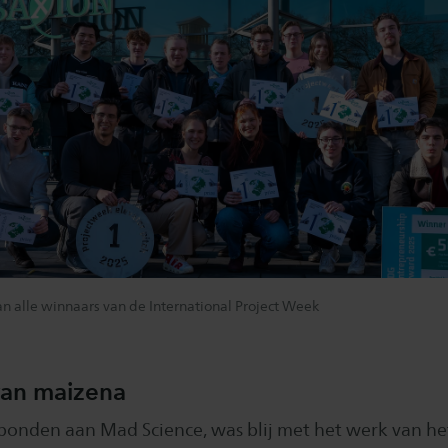
n alle winnaars van de International Project Week
van maizena
rbonden aan Mad Science, was blij met het werk van he