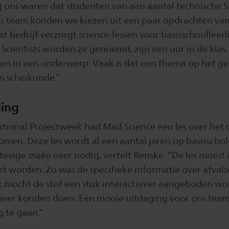
ij ons waren dat studenten van aan aantal technische S
ls team konden we kiezen uit een paar opdrachten van 
t bedrijf verzorgt science-lessen voor basisschoolleer
Scientists worden ze genoemd, zijn een uur in de klas
gen in een onderwerp. Vaak is dat een thema op het g
 scheikunde.”
ding
ational Projectweek had Mad Science een les over he
omen. Deze les wordt al een aantal jaren op basisscho
stevige
make over
nodig, vertelt Renske. “De les moest 
t worden. Zo was de specifieke informatie over afval
 mocht de stof een stuk interactiever aangeboden wo
meer konden doen. Een mooie uitdaging voor ons tea
g te gaan.”