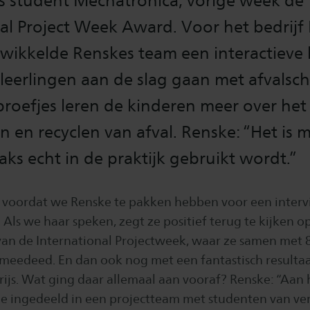
s student Mechatronica, vorige week de
nal Project Week Award. Voor het bedrij
wikkelde Renskes team een interactieve 
leerlingen aan de slag gaan met afvalsc
proefjes leren de kinderen meer over he
n en recyclen van afval. Renske: “Het is 
raks echt in de praktijk gebruikt wordt.”
 voordat we Renske te pakken hebben voor een interv
 Als we haar speken, zegt ze positief terug te kijken o
 van de International Projectweek, waar ze samen met 
meedeed. En dan ook nog met een fantastisch resulta
rijs. Wat ging daar allemaal aan vooraf? Renske: “Aan
e ingedeeld in een projectteam met studenten van ver