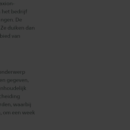
axion-
het bedrijf
lingen. De
. Ze duiken dan
ebied van
t onderwerp
len gegeven,
inhoudelijk
scheiding
rden, waarbij
m, om een week