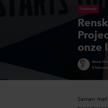
Onderwijs
Rensk
Proje
onze l
Auteur:
Anne Hu
Publicati
6 februar
Samen met 