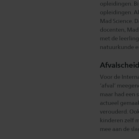
opleidingen. B
opleidingen. A
Mad Science. Da
docenten, Mad 
met de leerlin
natuurkunde en
Afvalschei
Voor de Intern
‘afval’ meegen
maar had een 
actueel gemaak
verouderd. Ook
kinderen zelf 
mee aan de sla