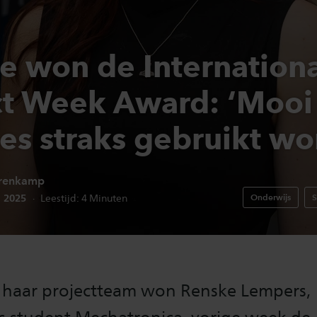
e won de Internationa
ct Week Award: ‘Mooi
es straks gebruikt wo
renkamp
edatum:
i 2025
Onderwijs
S
Leestijd:
4
Minuten
haar projectteam won Renske Lempers,