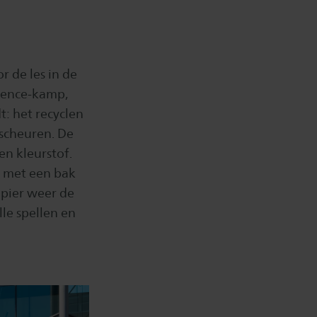
r de les in de
ience-kamp,
: het recyclen
 scheuren. De
n kleurstof.
n met een bak
apier weer de
le spellen en