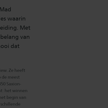
f Mad
les waarin
heiding. Met
t belang van
mooi dat
iew. Ze heeft
p de meest
850 Saxion-
at: het winnen
 het begin van
schillende