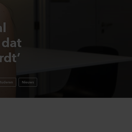
l
 dat
rdt’
tuderen
Nieuws