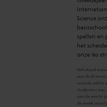
tweedejaar
Internatio
Science ont
basisschool
spellen en 
het scheide
onze les st
Het duurt even
een druk leven.
recente editie
studenten aan 
van de eerste p
de week word j