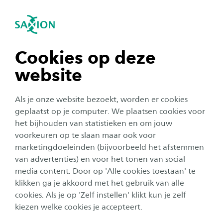
igatie sluiten
Zo
Navigatie openen
navigatie tonen
Cookies op deze
website
navigatie tonen
Als je onze website bezoekt, worden er cookies
navigatie tonen
geplaatst op je computer. We plaatsen cookies voor
het bijhouden van statistieken en om jouw
Corporate
voorkeuren op te slaan maar ook voor
navigatie tonen
Hogescholen bundelen
marketingdoeleinden (bijvoorbeeld het afstemmen
van advertenties) en voor het tonen van social
krachten om internationaal
media content. Door op 'Alle cookies toestaan' te
navigatie tonen
technisch talent te werven
klikken ga je akkoord met het gebruik van alle
cookies. Als je op 'Zelf instellen' klikt kun je zelf
Publicatiedatum:
18 november 2025
Leestijd:
2
Minuten
kiezen welke cookies je accepteert.