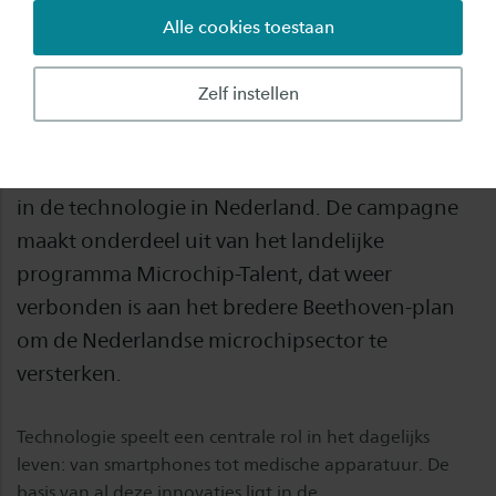
Alle cookies toestaan
Deze maand startte de internationale
wervingscampagne Study Tech in NL. Met deze
Zelf instellen
campagne willen zes Nederlandse hogescholen
– waaronder Saxion – internationale studenten
enthousiasmeren voor een studie en loopbaan
in de technologie in Nederland. De campagne
maakt onderdeel uit van het landelijke
programma Microchip-Talent, dat weer
verbonden is aan het bredere Beethoven-plan
om de Nederlandse microchipsector te
versterken.
Technologie speelt een centrale rol in het dagelijks
leven: van smartphones tot medische apparatuur. De
basis van al deze innovaties ligt in de