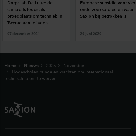
DorpsLab De Lutte: de
Europese subsidie voor vier
carnavals-loods als
onderzoeksprojecten waar
broedplaats om techniek in
Saxion bij betrokken is
Twente aan te jagen
07 december 2021
29 juni 2020
Footer
Home
Nieuws
2025
November
Hogescholen bundelen krachten om internationaal
technisch talent te werven