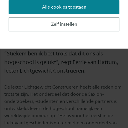
Alle cookies toestaan
Een onderdeel voor een rotorcraft maken,
waarmee inmiddels ook daadwerkelijk wordt
Zelf instellen
gevlogen. Onderzoekers en studenten van het
ThermoPlastic composites Application Center
(TPAC) van Saxion kregen het voor elkaar.
“Stiekem ben ik best trots dat dit ons als
hogeschool is gelukt”, zegt Ferrie van Hattum,
lector Lichtgewicht Construeren.
De lector Lichtgewicht Construeren heeft alle reden om
trots te zijn. Het onderdeel dat door de Saxion-
onderzoekers, -studenten en verschillende partners is
ontwikkeld, levert de hogeschool namelijk een
wereldwijde primeur op. “Het is voor het eerst in de
luchtvaartgeschiedenis dat er met een onderdeel van