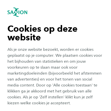
igatie sluiten
Zo
Navigatie openen
navigatie tonen
Cookies op deze
website
navigatie tonen
Onderzoek
Als je onze website bezoekt, worden er cookies
navigatie tonen
geplaatst op je computer. We plaatsen cookies voor
Wereldprimeur: rotorcraft
het bijhouden van statistieken en om jouw
vliegt met door Saxion
voorkeuren op te slaan maar ook voor
navigatie tonen
marketingdoeleinden (bijvoorbeeld het afstemmen
ontworpen toegangsluik van
van advertenties) en voor het tonen van social
gerecycled materiaal
media content. Door op 'Alle cookies toestaan' te
navigatie tonen
klikken ga je akkoord met het gebruik van alle
Auteur:
Willem Korenromp
cookies. Als je op 'Zelf instellen' klikt kun je zelf
Publicatiedatum:
22 juni 2020
Leestijd:
3
Minuten
kiezen welke cookies je accepteert.