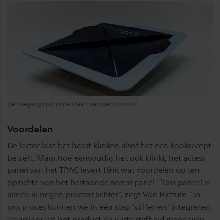
De toegangsluik in de staart van de rotorcraft.
Voordelen
De lector laat het haast klinken alsof het een kookrecept
betreft. Maar hoe eenvoudig het ook klinkt, het access
panel van het TPAC levert flink wat voordelen op ten
opzichte van het bestaande access panel. “Ons paneel is
alleen al negen procent lichter”, zegt Van Hattum. “In
ons proces kunnen we in één stap ‘stiffeners’ integreren,
waardoor we het product de juiste stijfheid meegeven.