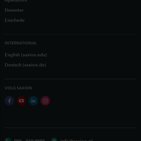
Apeldoorn
Deventer
Enschede
INTERNATIONAL
English (saxion.edu)
Deutsch (saxion.de)
VOLG SAXION
facebook
youtube
linkedin
instagram
088 - 019 8888
info@saxion.nl