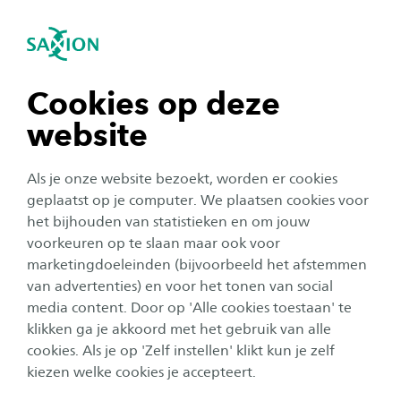
igatie sluiten
Zo
Navigatie openen
navigatie tonen
Cookies op deze
website
navigatie tonen
Als je onze website bezoekt, worden er cookies
navigatie tonen
geplaatst op je computer. We plaatsen cookies voor
Organisatie
het bijhouden van statistieken en om jouw
Alumna Tara wil een sportieve
voorkeuren op te slaan maar ook voor
navigatie tonen
marketingdoeleinden (bijvoorbeeld het afstemmen
community bouwen waar
van advertenties) en voor het tonen van social
mensen écht gezien worden
media content. Door op 'Alle cookies toestaan' te
navigatie tonen
klikken ga je akkoord met het gebruik van alle
Auteur:
Tom Wassink
cookies. Als je op 'Zelf instellen' klikt kun je zelf
Publicatiedatum:
7 mei 2026
Leestijd:
3
Minuten
kiezen welke cookies je accepteert.