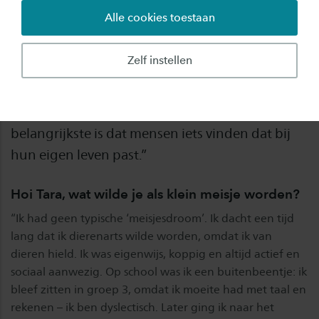
Alle cookies toestaan
Van speciaal onderwijs naar een eigen
onderneming: Hotel Management-alumna Tara
Zelf instellen
Ferwerda (links op de foto) bewandelde geen
rechte weg. Met CoreConnection helpt ze
vrouwen aan een gezonde levensstijl. “Het
belangrijkste is dat mensen iets vinden dat bij
hun eigen leven past.”
Hoi Tara, wat wilde je als klein meisje worden?
“Ik had geen typische ‘meisjesdroom’. Ik dacht een tijd
lang dat ik dierenarts wilde worden, omdat ik van
dieren hield. Ik was eigenwijs, koppig en altijd actief en
sociaal aanwezig. Op school was ik een buitenbeentje: ik
bleef zitten in groep 3, omdat ik moeite had met taal en
rekenen – ik ben dyslectisch. Later ging ik naar het