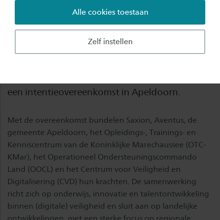
Alle cookies toestaan
Defensie, onderwijsinstellingen en het Centrum
voor Veiligheid en Digitalisering (CVD) gaan
Zelf instellen
nauwer samenwerken aan de opleiding van
veiligheidsprofessionals. Afgelopen maandag
ondertekenden de betrokken partijen daarvoor
een intentieovereenkomst in Apeldoorn.
Met de overeenkomst bundelen Saxion, Aventus, de
gemeente Apeldoorn, het Opleidings-, Trainings- en
Kenniscentrum van de Koninklijke Marechaussee (OTC-
KMar), het Operationeel Ondersteuningscommando
Land (OOCL) en het Centrum voor Veiligheid en
Digitalisering (CVD) hun krachten. De samenwerking
richt zich op onderwijs, innovatie en talentontwikkeling
binnen (digitale) veiligheid en sluit aan op landelijke
ontwikkelingen, met een sterke focus op regionale