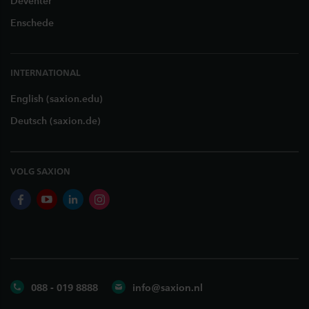
Deventer
Enschede
INTERNATIONAL
English (saxion.edu)
Deutsch (saxion.de)
VOLG SAXION
facebook
youtube
linkedin
instagram
088 - 019 8888
info@saxion.nl