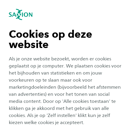
igatie sluiten
Zo
Navigatie openen
navigatie tonen
Cookies op deze
website
navigatie tonen
Als je onze website bezoekt, worden er cookies
navigatie tonen
geplaatst op je computer. We plaatsen cookies voor
het bijhouden van statistieken en om jouw
Corporate
voorkeuren op te slaan maar ook voor
navigatie tonen
Samenwerken aan
marketingdoeleinden (bijvoorbeeld het afstemmen
van advertenties) en voor het tonen van social
veiligheidsprofessionals van
media content. Door op 'Alle cookies toestaan' te
navigatie tonen
de toekomst
klikken ga je akkoord met het gebruik van alle
cookies. Als je op 'Zelf instellen' klikt kun je zelf
Publicatiedatum:
23 april 2026
Leestijd:
2
Minuten
kiezen welke cookies je accepteert.