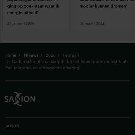
ging op zoek naar waar ik
mooier kunnen dromen’
energie uithaal'
24 januari 2024
08 maart 2023
Footer
Home
Nieuws
2026
Februari
Carlijn schreef haar scriptie bij het Verwey-Jonker Instituut:
‘Een leerzame en uitdagende ervaring’
SAXION