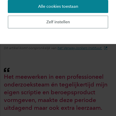
Alle cookies toestaan
Carlijn studeert Toegepaste Psychologie en liep
haar afstudeerstage bij het Verwey-Jonker
Zelf instellen
Instituut, waarbij zij haar scriptie uitvoerde
binnen een lopend onderzoek.
Dit artikel komt oorspronkelijk van
het Verwey-Jonkers Instituut.
Het meewerken in een professioneel
onderzoeksteam én tegelijkertijd mijn
eigen scriptie en beroepsproduct
vormgeven, maakte deze periode
uitdagend maar ook extra leerzaam.