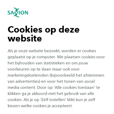
igatie sluiten
Zo
Navigatie openen
navigatie tonen
Cookies op deze
website
navigatie tonen
Als je onze website bezoekt, worden er cookies
navigatie tonen
geplaatst op je computer. We plaatsen cookies voor
Onderwijs
het bijhouden van statistieken en om jouw
Carlijn schreef haar scriptie bij
voorkeuren op te slaan maar ook voor
navigatie tonen
het Verwey-Jonker Instituut:
marketingdoeleinden (bijvoorbeeld het afstemmen
van advertenties) en voor het tonen van social
‘Een leerzame en uitdagende
media content. Door op 'Alle cookies toestaan' te
navigatie tonen
ervaring’
klikken ga je akkoord met het gebruik van alle
cookies. Als je op 'Zelf instellen' klikt kun je zelf
Publicatiedatum:
23 februari 2026
Leestijd:
2
Minuten
kiezen welke cookies je accepteert.