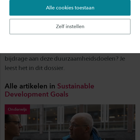
Alle cookies toestaan
Saxion ondertekende in 2018 de Sustainable
Development Goals (SDGs), ofwel duurzame
Zelf instellen
ontwikkelingsdoelen die een eind moeten
maken aan armoede, ongelijkheid en
klimaatverandering. Hoe gaat het nu met de
bijdrage aan deze duurzaamheidsdoelen? Je
leest het in dit dossier.
Alle artikelen in
Sustainable
Development
Goals
Onderwijs