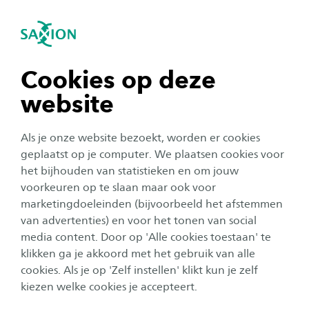
igatie sluiten
Zo
Navigatie openen
navigatie tonen
Cookies op deze
website
navigatie tonen
Als je onze website bezoekt, worden er cookies
navigatie tonen
geplaatst op je computer. We plaatsen cookies voor
het bijhouden van statistieken en om jouw
voorkeuren op te slaan maar ook voor
navigatie tonen
marketingdoeleinden (bijvoorbeeld het afstemmen
van advertenties) en voor het tonen van social
media content. Door op 'Alle cookies toestaan' te
navigatie tonen
Sustainable Development
klikken ga je akkoord met het gebruik van alle
cookies. Als je op 'Zelf instellen' klikt kun je zelf
Goals
kiezen welke cookies je accepteert.