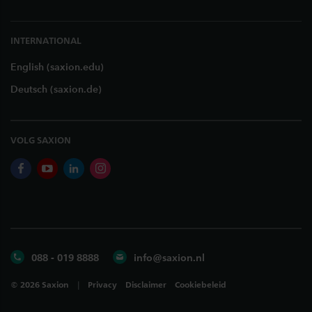
INTERNATIONAL
English (saxion.edu)
Deutsch (saxion.de)
VOLG SAXION
facebook
youtube
linkedin
instagram
088 - 019 8888
info@saxion.nl
©
2026
Saxion
Privacy
Disclaimer
Cookiebeleid