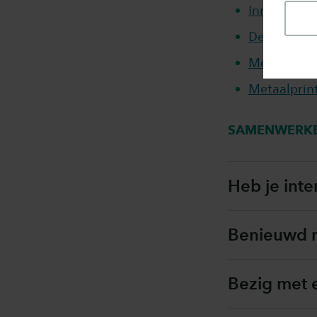
Innovatief 
Designstrat
Metaalprint
Metaalprint
SAMENWERK
Heb je inte
Benieuwd n
Bezig met 