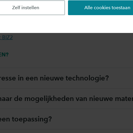
Materialen Plafform Twente
Zelf instellen
Alle cookies toestaan
egieën circulair ontwerpen
 BIZ
 BIZ2
EN?
resse in een nieuwe technologie?
aar de mogelijkheden van nieuwe mater
een toepassing?