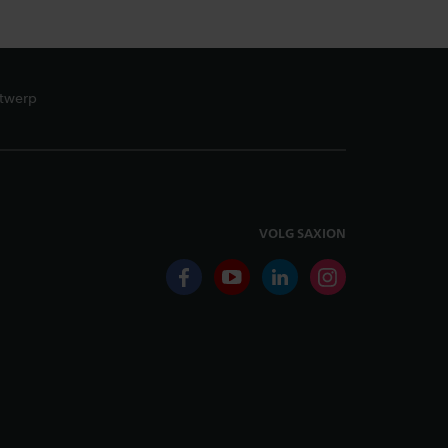
ntwerp
VOLG SAXION
facebook
youtube
linkedin
instagram