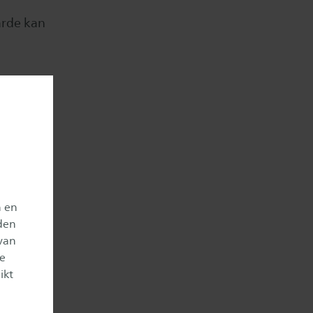
arde kan
n en
den
van
je
ikt