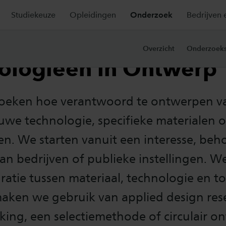
Studiekeuze
Opleidingen
Onderzoek
Bedrijven 
ialen en Nieuwe
Overzicht
Onderzoeks
ologieën in Ontwerp
eken hoe verantwoord te ontwerpen va
uwe technologie, specifieke materialen o
n. We starten vanuit een interesse, beh
n bedrijven of publieke instellingen. W
ratie tussen materiaal, technologie en t
aken we gebruik van applied design res
king, een selectiemethode of circulair o