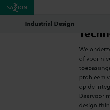
Mater
Industrial Design
Techn
We onderzo
of voor nie
toepassinge
probleem va
op de integ
Daarvoor m
design thin