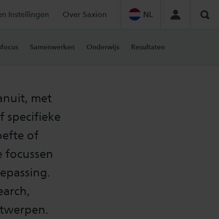
en Instellingen
Over Saxion
NL
Zoe
focus
Samenwerken
Onderwijs
Resultaten
nuit, met
f specifieke
oefte of
e focussen
oepassing.
earch,
ntwerpen.