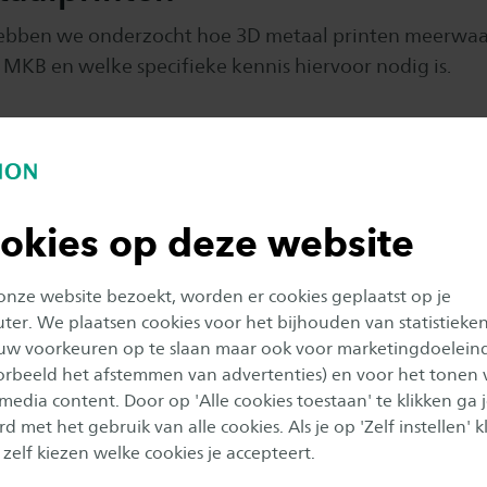
 hebben we onderzocht hoe 3D metaal printen meerwa
 MKB en welke specifieke kennis hiervoor nodig is.
ojecten
timmerfabriek
ng naar hergebruik in de installatiebranche
okies op deze website
en
 onze website bezoekt, worden er cookies geplaatst op je
er. We plaatsen cookies voor het bijhouden van statistieke
uw voorkeuren op te slaan maar ook voor marketingdoelein
oorbeeld het afstemmen van advertenties) en voor het tonen 
rapie
 media content. Door op 'Alle cookies toestaan' te klikken ga 
d met het gebruik van alle cookies. Als je op 'Zelf instellen' kl
 zelf kiezen welke cookies je accepteert.
rg