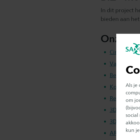
In dit project
bieden aan het
Onze pr
Circulaire 
Van recycli
Co
Betonprint
Als je
Konkreter
comput
Reciprocity
om jo
(bijv
3D podothe
social
3D ZGT
akkoor
kun je
AR in de zo