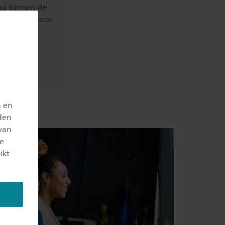
ing binnen de
Studiegids voor
n en
den
van
je
ikt