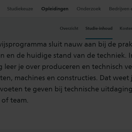
Studiekeuze
Opleidingen
Onderzoek
Bedrijven 
e-inhoud
Overzicht
Studie-inhoud
Koste
ijsprogramma sluit nauw aan bij de prakt
en en de huidige stand van de techniek. 
 leer je over produceren en technisch v
en, machines en constructies. Dat weet j
voeten te geven bij technische uitdagin
 of team.