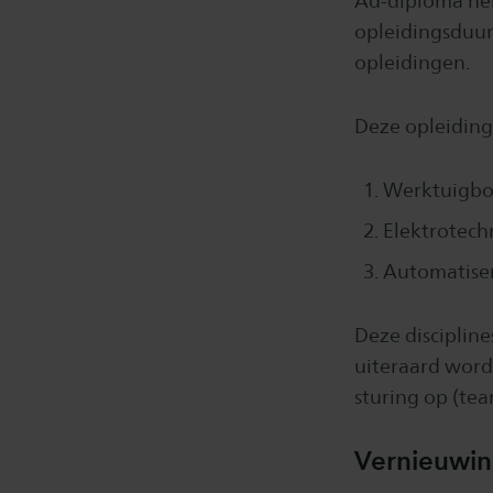
Ad-diploma heb
opleidingsduur
opleidingen.
Deze opleiding 
Werktuigb
Elektrotech
Automatise
Deze disciplin
uiteraard wor
sturing op (tea
Vernieuwi