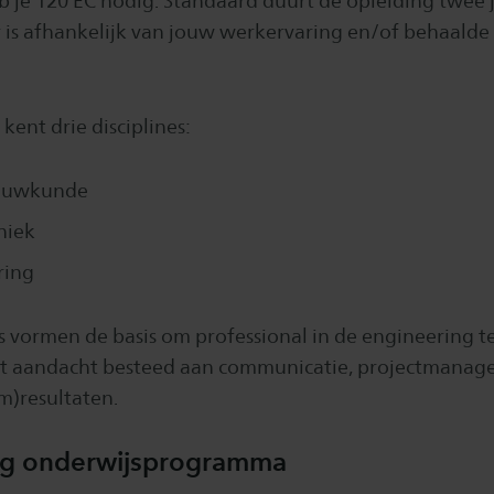
 je 120 EC nodig. Standaard duurt de opleiding twee j
 is afhankelijk van jouw werkervaring en/of behaalde
kent drie disciplines:
ouwkunde
niek
ring
es vormen de basis om professional in de engineering 
dt aandacht besteed aan communicatie, projectmanag
m)resultaten.
ng onderwijsprogramma