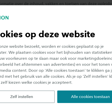
formatie over de inhoud, vakken en toetsen van deze opleid
jaren? Klik op de knop en bekijk deze opleiding in de Saxion 
 informatie.
okies op deze website
diegids
 onze website bezoekt, worden er cookies geplaatst op je
er. We plaatsen cookies voor het bijhouden van statistieke
uw voorkeuren op te slaan maar ook voor marketingdoelein
oorbeeld het afstemmen van advertenties) en voor het tonen 
eving
 media content. Door op 'Alle cookies toestaan' te klikken ga 
d met het gebruik van alle cookies. Als je op 'Zelf instellen' kl
 je ook beschikken over
 zelf kiezen welke cookies je accepteert.
n organisatie waar je al
or de modulen van je
Zelf instellen
Alle cookies toestaan
ronden.