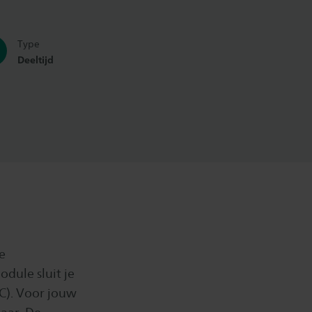
Type
Deeltijd
e
odule sluit je
EC). Voor jouw