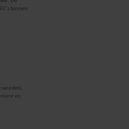
aar. De
 EC’s binnen
te worden;
ement en