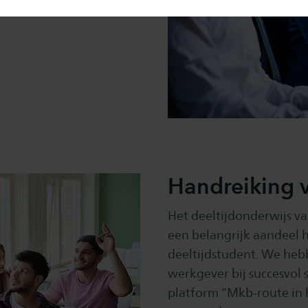
Handreiking 
Het deeltijdonderwijs v
een belangrijk aandeel h
deeltijdstudent. We heb
werkgever bij succesvol
platform “Mkb-route in