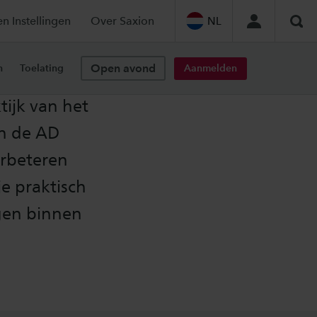
en Instellingen
Over Saxion
NL
Zoe
Open avond
Aanmelden
n
Toelating
ijk van het
In de AD
erbeteren
e praktisch
gen binnen